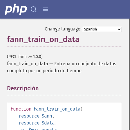
Change language:
fann_train_on_data
(PECL fann >= 1.0.0)
fann_train_on_data
—
Entrena un conjunto de datos
completo por un período de tiempo
Descripción
¶
function
fann_train_on_data
(
resource
$ann
,
resource
$data
,
int
$max_epochs
,