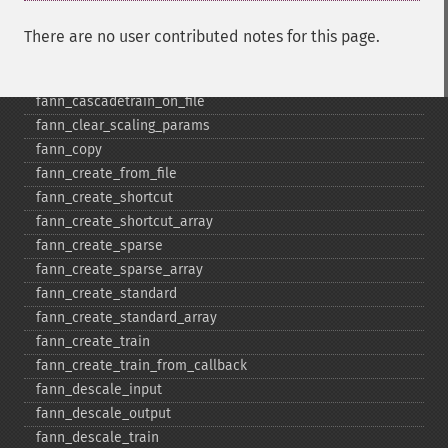
There are no user contributed notes for this page.
Funciones de Fann
fann_​cascadetrain_​on_​data
fann_​cascadetrain_​on_​file
fann_​clear_​scaling_​params
fann_​copy
fann_​create_​from_​file
fann_​create_​shortcut
fann_​create_​shortcut_​array
fann_​create_​sparse
fann_​create_​sparse_​array
fann_​create_​standard
fann_​create_​standard_​array
fann_​create_​train
fann_​create_​train_​from_​callback
fann_​descale_​input
fann_​descale_​output
fann_​descale_​train