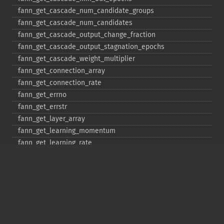
fann_​get_​cascade_​num_​candidate_​groups
fann_​get_​cascade_​num_​candidates
fann_​get_​cascade_​output_​change_​fraction
fann_​get_​cascade_​output_​stagnation_​epochs
fann_​get_​cascade_​weight_​multiplier
fann_​get_​connection_​array
fann_​get_​connection_​rate
fann_​get_​errno
fann_​get_​errstr
fann_​get_​layer_​array
fann_​get_​learning_​momentum
fann_​get_​learning_​rate
fann_​get_​MSE
fann_​get_​network_​type
fann_​get_​num_​input
fann_​get_​num_​layers
fann_​get_​num_​output
fann_​get_​quickprop_​decay