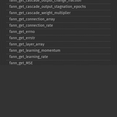
fann_​get_​cascade_​output_​change_​fraction
fann_​get_​cascade_​output_​stagnation_​epochs
fann_​get_​cascade_​weight_​multiplier
fann_​get_​connection_​array
fann_​get_​connection_​rate
fann_​get_​errno
fann_​get_​errstr
fann_​get_​layer_​array
fann_​get_​learning_​momentum
fann_​get_​learning_​rate
fann_​get_​MSE
fann_​get_​network_​type
fann_​get_​num_​input
fann_​get_​num_​layers
fann_​get_​num_​output
fann_​get_​quickprop_​decay
fann_​get_​quickprop_​mu
fann_​get_​rprop_​decrease_​factor
fann_​get_​rprop_​delta_​max