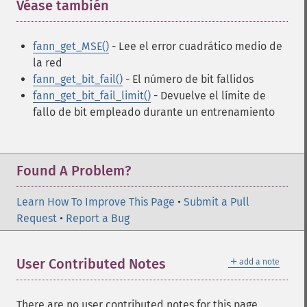
Véase también
¶
fann_get_MSE()
- Lee el error cuadrático medio de
la red
fann_get_bit_fail()
- El número de bit fallidos
fann_get_bit_fail_limit()
- Devuelve el límite de
fallo de bit empleado durante un entrenamiento
Found A Problem?
Learn How To Improve This Page
•
Submit a Pull
Request
•
Report a Bug
＋
User Contributed Notes
add a note
Funciones de Fann
There are no user contributed notes for this page.