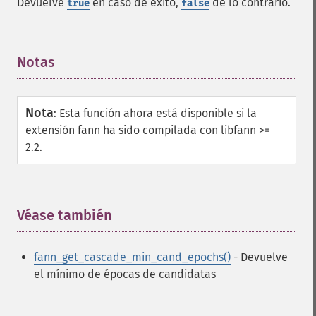
Devuelve
en caso de éxito,
de lo contrario.
true
false
Notas
¶
Nota
:
Esta función ahora está disponible si la
extensión fann ha sido compilada con libfann >=
2.2.
Funciones de Fann
fann_​cascadetrain_​on_​data
fann_​cascadetrain_​on_​file
Véase también
¶
fann_​clear_​scaling_​params
fann_​copy
fann_​create_​from_​file
fann_get_cascade_min_cand_epochs()
- Devuelve
fann_​create_​shortcut
el mínimo de épocas de candidatas
fann_​create_​shortcut_​array
fann_​create_​sparse