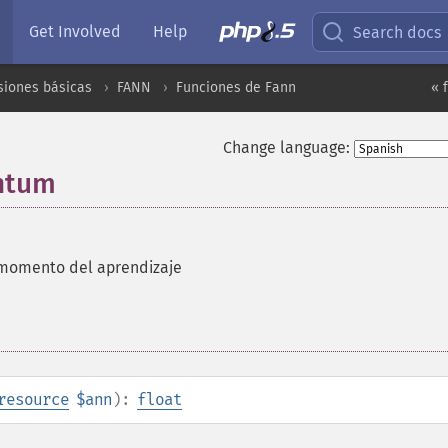
Get Involved
Help
Search docs
siones básicas
FANN
Funciones de Fann
« 
Change language:
ntum
 momento del aprendizaje
resource
$ann
):
float