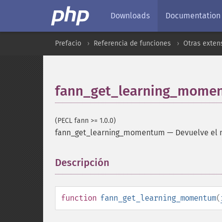
Downloads
Documentation
Prefacio
Referencia de funciones
Otras exten
fann_get_learning_mome
(PECL fann >= 1.0.0)
fann_get_learning_momentum
—
Devuelve el
Descripción
¶
function
fann_get_learning_momentum
(