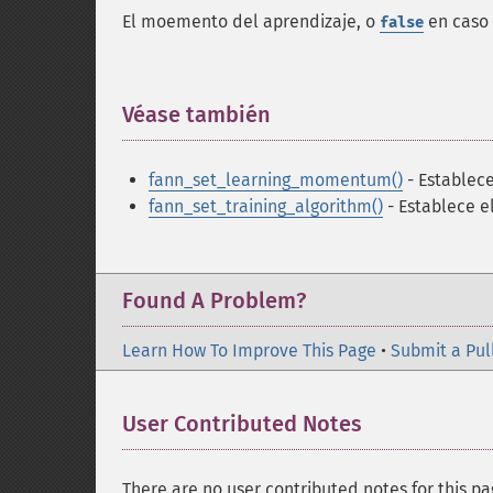
El moemento del aprendizaje, o
en caso 
false
Véase también
¶
fann_set_learning_momentum()
- Establec
fann_set_training_algorithm()
- Establece e
Found A Problem?
Learn How To Improve This Page
•
Submit a Pul
User Contributed Notes
There are no user contributed notes for this pa