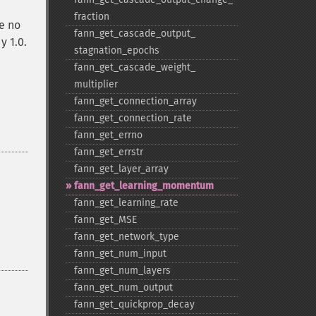
fraction
e no
fann_​get_​cascade_​output_​
y 1.0.
stagnation_​epochs
fann_​get_​cascade_​weight_​
multiplier
fann_​get_​connection_​array
fann_​get_​connection_​rate
fann_​get_​errno
fann_​get_​errstr
fann_​get_​layer_​array
fann_​get_​learning_​momentum
fann_​get_​learning_​rate
fann_​get_​MSE
fann_​get_​network_​type
fann_​get_​num_​input
fann_​get_​num_​layers
fann_​get_​num_​output
fann_​get_​quickprop_​decay