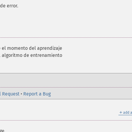
de error.
e el momento del aprendizaje
l algoritmo de entrenamiento
l Request
•
Report a Bug
＋
add a
ge.