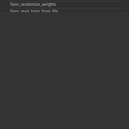
fann_​randomize_​weights
fann_​read_​train_​from_​file
fann_​reset_​errno
fann_​reset_​errstr
fann_​reset_​MSE
fann_​run
fann_​save
fann_​save_​train
fann_​scale_​input
fann_​scale_​input_​train_​data
fann_​scale_​output
fann_​scale_​output_​train_​data
fann_​scale_​train
fann_​scale_​train_​data
fann_​set_​activation_​function
fann_​set_​activation_​function_​hidden
fann_​set_​activation_​function_​layer
fann_​set_​activation_​function_​output
fann_​set_​activation_​steepness