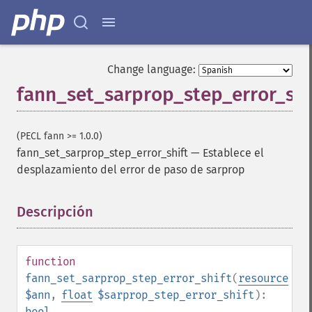
Change language:
fann_set_sarprop_step_error_shi
(PECL fann >= 1.0.0)
fann_set_sarprop_step_error_shift
—
Establece el
desplazamiento del error de paso de sarprop
Descripción
¶
function
fann_set_sarprop_step_error_shift
(
resource
$ann
,
float
$sarprop_step_error_shift
):
bool