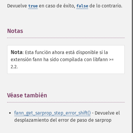
Devuelve
en caso de éxito,
de lo contrario.
true
false
fann_​cascadetrain_​on_​data
fann_​cascadetrain_​on_​file
fann_​clear_​scaling_​params
Notas
¶
fann_​copy
fann_​create_​from_​file
fann_​create_​shortcut
Nota
fann_​create_​shortcut_​array
:
Esta función ahora está disponible si la
extensión fann ha sido compilada con libfann >=
fann_​create_​sparse
2.2.
fann_​create_​sparse_​array
fann_​create_​standard
fann_​create_​standard_​array
fann_​create_​train
Véase también
¶
fann_​create_​train_​from_​callback
fann_​descale_​input
fann_​descale_​output
fann_get_sarprop_step_error_shift()
- Devuelve el
fann_​descale_​train
desplazamiento del error de paso de sarprop
fann_​destroy
fann_​destroy_​train