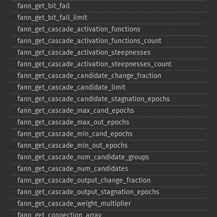
fann_​get_​bit_​fail
fann_​get_​bit_​fail_​limit
fann_​get_​cascade_​activation_​functions
fann_​get_​cascade_​activation_​functions_​count
fann_​get_​cascade_​activation_​steepnesses
fann_​get_​cascade_​activation_​steepnesses_​count
fann_​get_​cascade_​candidate_​change_​fraction
fann_​get_​cascade_​candidate_​limit
fann_​get_​cascade_​candidate_​stagnation_​epochs
fann_​get_​cascade_​max_​cand_​epochs
fann_​get_​cascade_​max_​out_​epochs
fann_​get_​cascade_​min_​cand_​epochs
fann_​get_​cascade_​min_​out_​epochs
fann_​get_​cascade_​num_​candidate_​groups
fann_​get_​cascade_​num_​candidates
fann_​get_​cascade_​output_​change_​fraction
fann_​get_​cascade_​output_​stagnation_​epochs
fann_​get_​cascade_​weight_​multiplier
fann_​get_​connection_​array