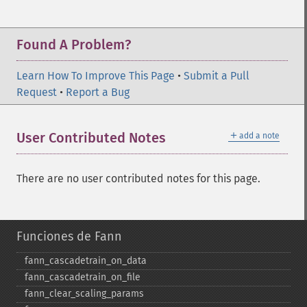
Found A Problem?
Learn How To Improve This Page
•
Submit a Pull
Request
•
Report a Bug
＋
User Contributed Notes
add a note
There are no user contributed notes for this page.
Funciones de Fann
fann_​cascadetrain_​on_​data
fann_​cascadetrain_​on_​file
fann_​clear_​scaling_​params