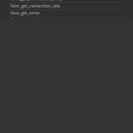
fann_​get_​connection_​rate
fann_​get_​errno
fann_​get_​errstr
fann_​get_​layer_​array
fann_​get_​learning_​momentum
fann_​get_​learning_​rate
fann_​get_​MSE
fann_​get_​network_​type
fann_​get_​num_​input
fann_​get_​num_​layers
fann_​get_​num_​output
fann_​get_​quickprop_​decay
fann_​get_​quickprop_​mu
fann_​get_​rprop_​decrease_​factor
fann_​get_​rprop_​delta_​max
fann_​get_​rprop_​delta_​min
fann_​get_​rprop_​delta_​zero
fann_​get_​rprop_​increase_​factor