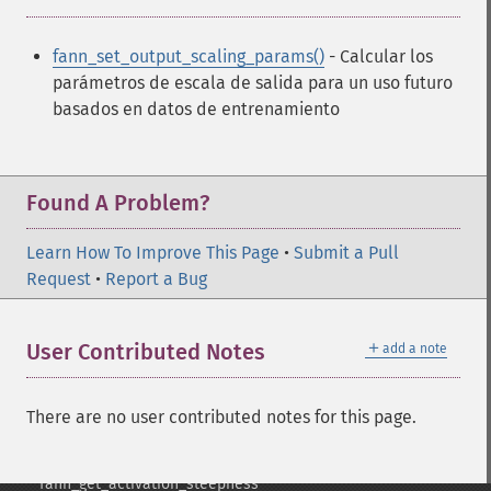
fann_​clear_​scaling_​params
fann_​copy
fann_set_output_scaling_params()
- Calcular los
fann_​create_​from_​file
parámetros de escala de salida para un uso futuro
fann_​create_​shortcut
basados en datos de entrenamiento
fann_​create_​shortcut_​array
fann_​create_​sparse
fann_​create_​sparse_​array
fann_​create_​standard
Found A Problem?
fann_​create_​standard_​array
fann_​create_​train
Learn How To Improve This Page
•
Submit a Pull
fann_​create_​train_​from_​callback
Request
•
Report a Bug
fann_​descale_​input
fann_​descale_​output
＋
User Contributed Notes
add a note
fann_​descale_​train
fann_​destroy
fann_​destroy_​train
There are no user contributed notes for this page.
fann_​duplicate_​train_​data
fann_​get_​activation_​function
fann_​get_​activation_​steepness