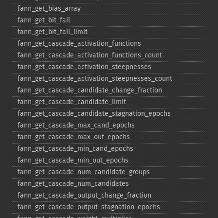
fann_​get_​bias_​array
fann_​get_​bit_​fail
fann_​get_​bit_​fail_​limit
fann_​get_​cascade_​activation_​functions
fann_​get_​cascade_​activation_​functions_​count
fann_​get_​cascade_​activation_​steepnesses
fann_​get_​cascade_​activation_​steepnesses_​count
fann_​get_​cascade_​candidate_​change_​fraction
fann_​get_​cascade_​candidate_​limit
fann_​get_​cascade_​candidate_​stagnation_​epochs
fann_​get_​cascade_​max_​cand_​epochs
fann_​get_​cascade_​max_​out_​epochs
fann_​get_​cascade_​min_​cand_​epochs
fann_​get_​cascade_​min_​out_​epochs
fann_​get_​cascade_​num_​candidate_​groups
fann_​get_​cascade_​num_​candidates
fann_​get_​cascade_​output_​change_​fraction
fann_​get_​cascade_​output_​stagnation_​epochs