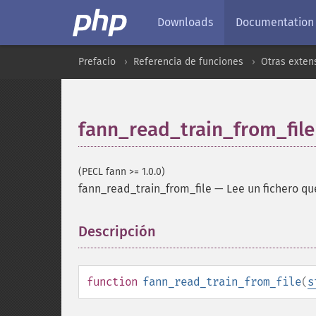
Downloads
Documentation
Prefacio
Referencia de funciones
Otras exten
fann_read_train_from_file
(PECL fann >= 1.0.0)
fann_read_train_from_file
—
Lee un fichero q
Descripción
¶
function
fann_read_train_from_file
(
s