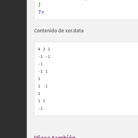
?>
Contenido de xor.data
4 2 1

-1 -1

-1

-1 1

1

1 -1

1

1 1

-1