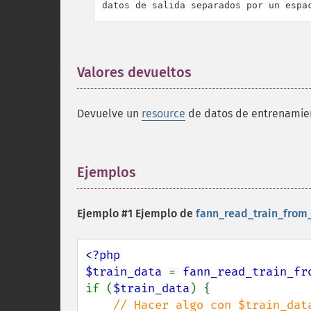
datos de salida separados por un espa
Valores devueltos
¶
Devuelve un
resource
de datos de entrenamien
Ejemplos
¶
Ejemplo #1 Ejemplo de
fann_read_train_from_f
<?php

$train_data 
= 
fann_read_train_fr
if (
$train_data
) {
