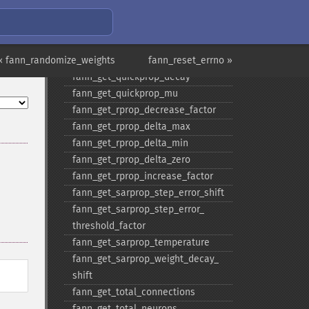
fann_​get_​network_​type
fann_​get_​num_​input
fann_​get_​num_​layers
« fann_randomize_weights
fann_​get_​num_​output
fann_reset_errno »
fann_​get_​quickprop_​decay
fann_​get_​quickprop_​mu
fann_​get_​rprop_​decrease_​factor
fann_​get_​rprop_​delta_​max
fann_​get_​rprop_​delta_​min
fann_​get_​rprop_​delta_​zero
fann_​get_​rprop_​increase_​factor
fann_​get_​sarprop_​step_​error_​shift
fann_​get_​sarprop_​step_​error_​
threshold_​factor
fann_​get_​sarprop_​temperature
fann_​get_​sarprop_​weight_​decay_​
shift
fann_​get_​total_​connections
fann_​get_​total_​neurons