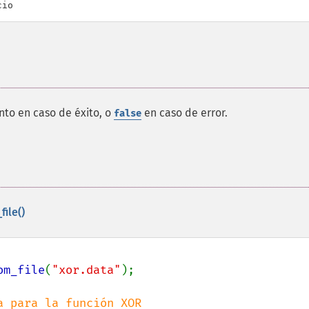
cio
to en caso de éxito, o
en caso de error.
false
ile()
om_file
(
"xor.data"
);
