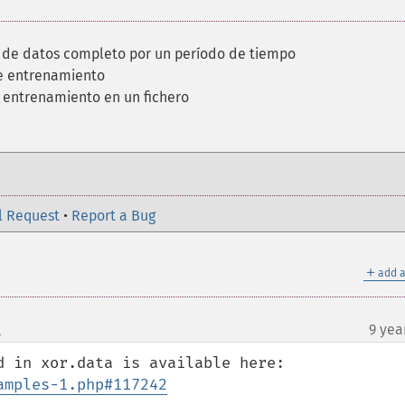
 de datos completo por un período de tiempo
de entrenamiento
 entrenamiento en un fichero
l Request
•
Report a Bug
＋
add a
l
9 yea
¶
amples-1.php#117242