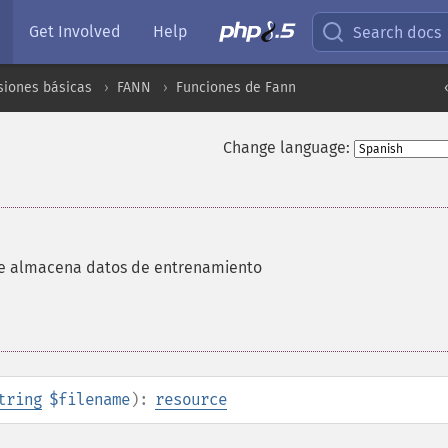
Get Involved
Help
Search docs
siones básicas
FANN
Funciones de Fann
Change language:
ue almacena datos de entrenamiento
tring
$filename
):
resource