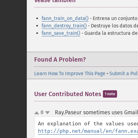
Véase también
¶
fann_train_on_data()
- Entrena un conjunto
fann_destroy_train()
- Destruye los datos 
fann_save_train()
- Guarda la estructura de
Found A Problem?
Learn How To Improve This Page
•
Submit a Pul
User Contributed Notes
1 note
Ray.Paseur sometimes uses Gmai
0
up
down
http://php.net/manual/en/fann.ex