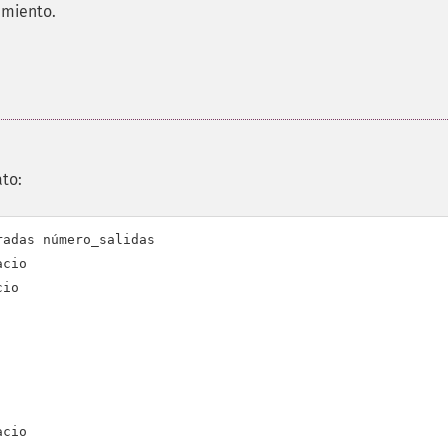
amiento.
ato:
adas número_salidas

cio

io

cio
