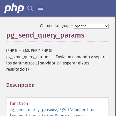
Change language:
pg_send_query_params
(PHP 5 >= 5.1.0, PHP 7, PHP 8)
pg_send_query_params
—
Envía un comando y separa
los parámetros al servidor sin esperar el/los
resultado(s)
Descripción
¶
function
pg_send_query_params
(
PgSql\Connection
$connection
,
string
$query
,
array