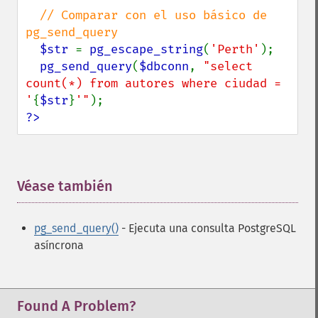
// Comparar con el uso básico de 
pg_send_query

$str 
= 
pg_escape_string
(
'Perth'
);

pg_send_query
(
$dbconn
, 
"select 
count(*) from autores where ciudad = 
'
{
$str
}
'"
?>
Véase también
¶
pg_send_query()
- Ejecuta una consulta PostgreSQL
asíncrona
Found A Problem?