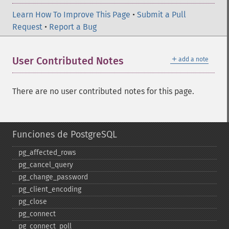
Learn How To Improve This Page
•
Submit a Pull
Request
•
Report a Bug
＋
User Contributed Notes
add a note
There are no user contributed notes for this page.
Funciones de PostgreSQL
pg_​affected_​rows
pg_​cancel_​query
pg_​change_​password
pg_​client_​encoding
pg_​close
pg_​connect
pg_​connect_​poll