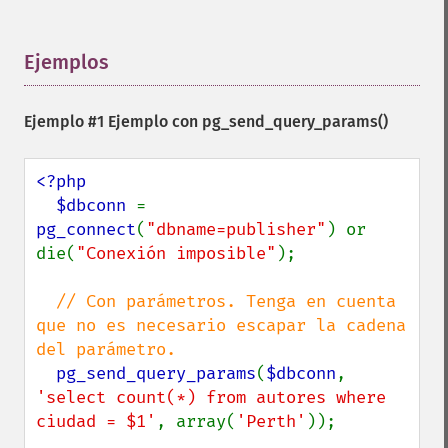
Ejemplos
¶
Ejemplo #1 Ejemplo con
pg_send_query_params()
<?php

  $dbconn 
= 
pg_connect
(
"dbname=publisher"
) or 
die(
"Conexión imposible"
);

// Con parámetros. Tenga en cuenta 
que no es necesario escapar la cadena 
del parámetro.

pg_send_query_params
(
$dbconn
, 
'select count(*) from autores where 
ciudad = $1'
, array(
'Perth'
));
