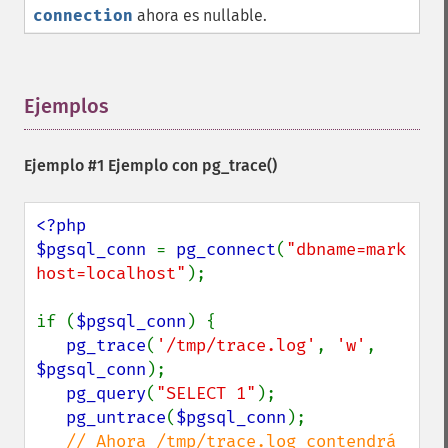
connection
ahora es nullable.
Ejemplos
¶
Ejemplo #1 Ejemplo con
pg_trace()
<?php

$pgsql_conn 
= 
pg_connect
(
"dbname=mark 
host=localhost"
);

if (
$pgsql_conn
) {

pg_trace
(
'/tmp/trace.log'
, 
'w'
, 
$pgsql_conn
);

pg_query
(
"SELECT 1"
);

pg_untrace
(
$pgsql_conn
);

// Ahora /tmp/trace.log contendrá 