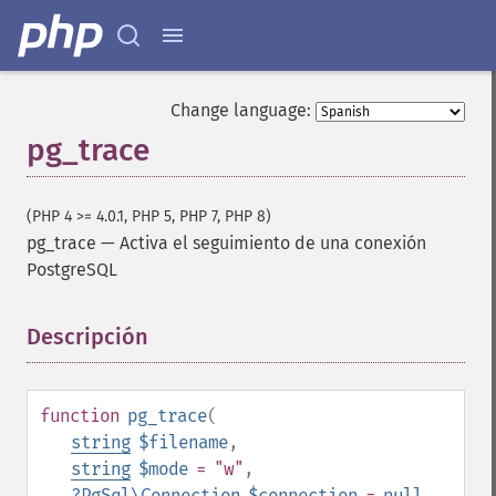
Change language:
pg_trace
(PHP 4 >= 4.0.1, PHP 5, PHP 7, PHP 8)
pg_trace
—
Activa el seguimiento de una conexión
PostgreSQL
Descripción
¶
function
pg_trace
(
string
$filename
,
string
$mode
= "w"
,
?
PgSql\Connection
$connection
=
null
,