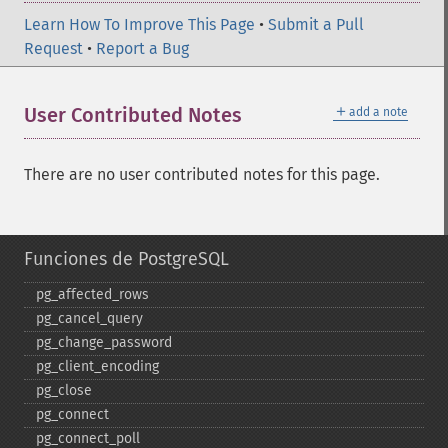
Learn How To Improve This Page
•
Submit a Pull
Request
•
Report a Bug
＋
User Contributed Notes
add a note
There are no user contributed notes for this page.
Funciones de PostgreSQL
pg_​affected_​rows
pg_​cancel_​query
pg_​change_​password
pg_​client_​encoding
pg_​close
pg_​connect
pg_​connect_​poll