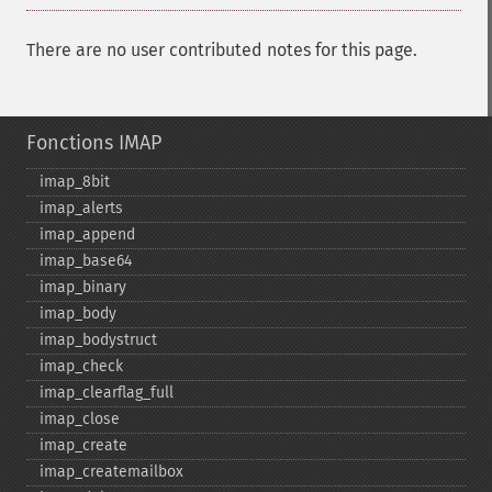
There are no user contributed notes for this page.
Fonctions IMAP
imap_​8bit
imap_​alerts
imap_​append
imap_​base64
imap_​binary
imap_​body
imap_​bodystruct
imap_​check
imap_​clearflag_​full
imap_​close
imap_​create
imap_​createmailbox