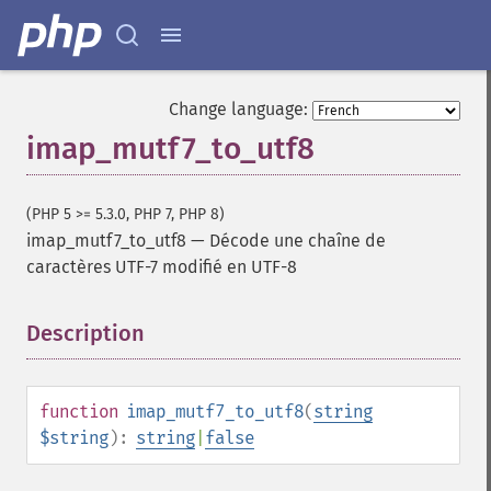
Change language:
imap_mutf7_to_utf8
(PHP 5 >= 5.3.0, PHP 7, PHP 8)
imap_mutf7_to_utf8
—
Décode une chaîne de
caractères UTF-7 modifié en UTF-8
Description
¶
function
imap_mutf7_to_utf8
(
string
$string
):
string
|
false