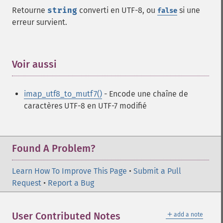
Retourne
string
converti en UTF-8, ou
si une
false
erreur survient.
Voir aussi
¶
imap_utf8_to_mutf7()
- Encode une chaîne de
caractères UTF-8 en UTF-7 modifié
Found A Problem?
Learn How To Improve This Page
•
Submit a Pull
Request
•
Report a Bug
＋
User Contributed Notes
add a note