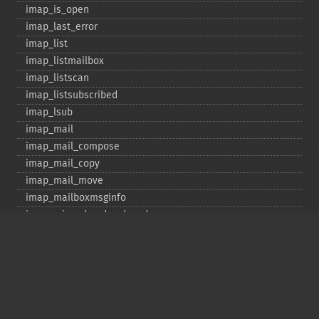
imap_​is_​open
imap_​last_​error
imap_​list
imap_​listmailbox
imap_​listscan
imap_​listsubscribed
imap_​lsub
imap_​mail
imap_​mail_​compose
imap_​mail_​copy
imap_​mail_​move
imap_​mailboxmsginfo
imap_​mime_​header_​decode
imap_​msgno
imap_​mutf7_​to_​utf8
imap_​num_​msg
imap_​num_​recent
imap_​open
imap_​ping