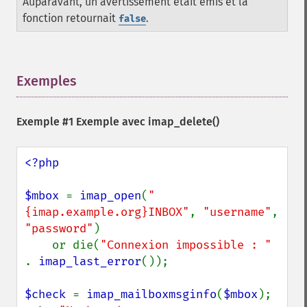
Auparavant, un avertissement était émis et la
fonction retournait
.
false
Exemples
¶
Exemple #1 Exemple avec
imap_delete()
<?php

$mbox 
= 
imap_open
(
"
{imap.example.org}INBOX"
, 
"username"
, 
"password"
)

    or die(
"Connexion impossible : " 
. 
imap_last_error
());

$check 
= 
imap_mailboxmsginfo
(
$mbox
);
