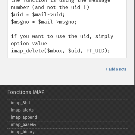
the function is using the message 
number (and not the uid !)

$uid = $mail->uid; 

$msgno = $mail->msgno;

if you want to use the uid, simply 
option value

imap_delete($mbox, $uid, FT_UID);
＋
add a note
Fonctions IMAP
imap_​8bit
imap_​alerts
imap_​append
imap_​base64
imap_​binary