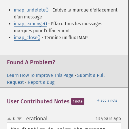
imap_undelete()
- Enlève la marque d'effacement
d'un message
imap_expunge()
- Efface tous les messages
marqués pour l'effacement
imap_close()
- Termine un flux IMAP
Found A Problem?
Learn How To Improve This Page
•
Submit a Pull
Request
•
Report a Bug
＋
User Contributed Notes
add a note
1 note
erational
6
13 years ago
¶
up
down