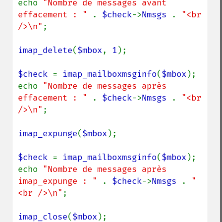
echo 
"Nombre de messages avant 
effacement : " 
. 
$check
->
Nmsgs 
. 
"<br 
/>\n"
;

imap_delete
(
$mbox
, 
1
);

$check 
= 
imap_mailboxmsginfo
(
$mbox
);

echo 
"Nombre de messages après 
effacement : " 
. 
$check
->
Nmsgs 
. 
"<br 
/>\n"
;

imap_expunge
(
$mbox
);

$check 
= 
imap_mailboxmsginfo
(
$mbox
);

echo 
"Nombre de messages après 
imap_expunge : " 
. 
$check
->
Nmsgs 
. 
"
<br />\n"
;

imap_close
(
$mbox