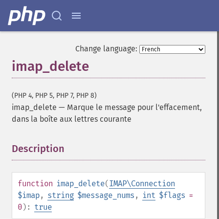
Change language:
imap_delete
(PHP 4, PHP 5, PHP 7, PHP 8)
imap_delete
—
Marque le message pour l'effacement,
dans la boîte aux lettres courante
Description
¶
function
imap_delete
(
IMAP\Connection
$imap
,
string
$message_nums
,
int
$flags
=
0
):
true