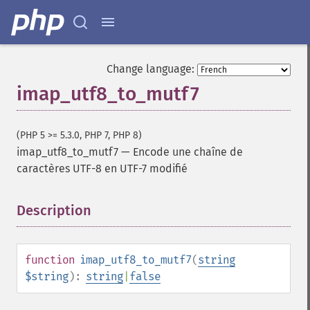
Change language:
imap_utf8_to_mutf7
(PHP 5 >= 5.3.0, PHP 7, PHP 8)
imap_utf8_to_mutf7
—
Encode une chaîne de
caractères UTF-8 en UTF-7 modifié
Description
¶
function
imap_utf8_to_mutf7
(
string
$string
):
string
|
false