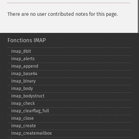
There are no user contributed notes for this page.
Fonctions IMAP
imap_​8bit
imap_​alerts
imap_​append
imap_​base64
imap_​binary
imap_​body
imap_​bodystruct
imap_​check
imap_​clearflag_​full
imap_​close
imap_​create
imap_​createmailbox