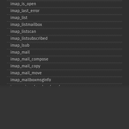
imap_​is_​open
imap_​last_​error
imap_​list
imap_​listmailbox
imap_​listscan
imap_​listsubscribed
imap_​lsub
imap_​mail
imap_​mail_​compose
imap_​mail_​copy
imap_​mail_​move
imap_​mailboxmsginfo
imap_​mime_​header_​decode
imap_​msgno
imap_​mutf7_​to_​utf8
imap_​num_​msg
imap_​num_​recent
imap_​open
imap_​ping