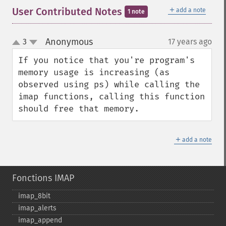
＋
User Contributed Notes
add a note
1 note
Anonymous
3
17 years ago
¶
up
down
If you notice that you're program's 
memory usage is increasing (as 
observed using ps) while calling the 
imap functions, calling this function 
should free that memory.
＋
add a note
Fonctions IMAP
imap_​8bit
imap_​alerts
imap_​append