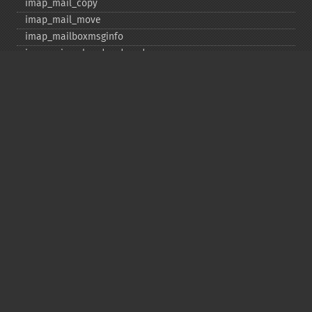
imap_​mail_​copy
imap_​mail_​move
imap_​mailboxmsginfo
imap_​mime_​header_​decode
imap_​msgno
imap_​mutf7_​to_​utf8
imap_​num_​msg
imap_​num_​recent
imap_​open
imap_​ping
imap_​qprint
imap_​rename
imap_​renamemailbox
imap_​reopen
imap_​rfc822_​parse_​adrlist
imap_​rfc822_​parse_​headers
imap_​rfc822_​write_​address
imap_​savebody
imap_​scan