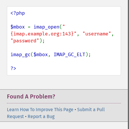
<?php

$mbox 
= 
imap_open
(
"
{imap.example.org:143}"
, 
"username"
, 
"password"
);

imap_gc
(
$mbox
, 
IMAP_GC_ELT
);

?>
Found A Problem?
Learn How To Improve This Page
•
Submit a Pull
Request
•
Report a Bug