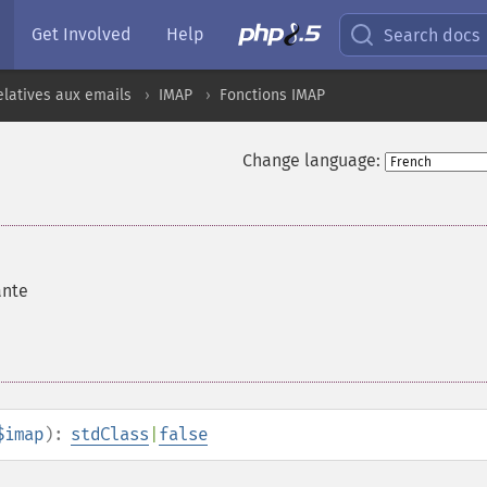
Get Involved
Help
Search docs
elatives aux emails
IMAP
Fonctions IMAP
Change language:
ante
$imap
):
stdClass
|
false