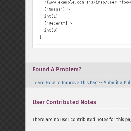
  "{www.example.com:143/imap/user="foo@
  ["Nmsgs"]=>

  int(1)

  ["Recent"]=>

  int(0)

}
Found A Problem?
Learn How To Improve This Page
•
Submit a Pul
User Contributed Notes
There are no user contributed notes for this pa