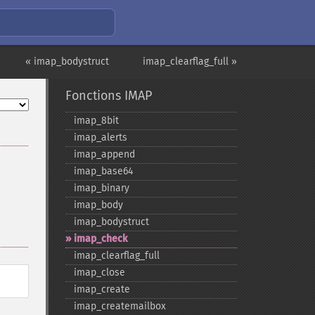
« imap_bodystruct
imap_clearflag_full »
Fonctions IMAP
imap_​8bit
imap_​alerts
imap_​append
imap_​base64
imap_​binary
imap_​body
imap_​bodystruct
imap_​check
imap_​clearflag_​full
imap_​close
imap_​create
imap_​createmailbox