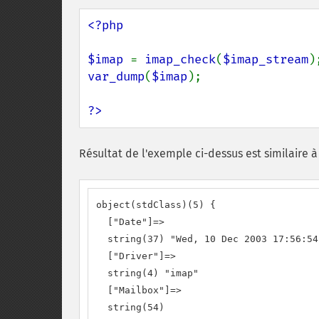
<?php

$imap 
= 
imap_check
(
$imap_stream
var_dump
(
$imap
);

?>
Résultat de l'exemple ci-dessus est similaire à 
object(stdClass)(5) {

  ["Date"]=>

  string(37) "Wed, 10 Dec 2003 17:56:54
  ["Driver"]=>

  string(4) "imap"

  ["Mailbox"]=>

  string(54)
