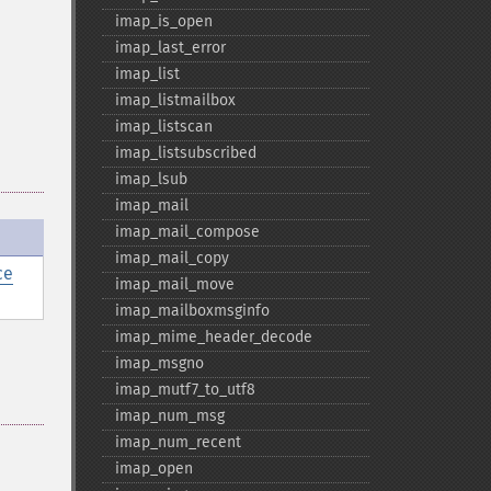
imap_​is_​open
imap_​last_​error
imap_​list
imap_​listmailbox
imap_​listscan
imap_​listsubscribed
imap_​lsub
imap_​mail
imap_​mail_​compose
imap_​mail_​copy
ce
imap_​mail_​move
imap_​mailboxmsginfo
imap_​mime_​header_​decode
imap_​msgno
imap_​mutf7_​to_​utf8
imap_​num_​msg
imap_​num_​recent
imap_​open