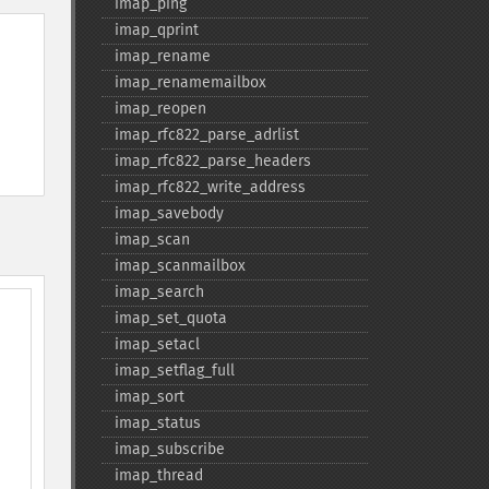
imap_​ping
imap_​qprint
imap_​rename
imap_​renamemailbox
imap_​reopen
imap_​rfc822_​parse_​adrlist
imap_​rfc822_​parse_​headers
imap_​rfc822_​write_​address
imap_​savebody
imap_​scan
imap_​scanmailbox
imap_​search
imap_​set_​quota
imap_​setacl
imap_​setflag_​full
imap_​sort
imap_​status
imap_​subscribe
imap_​thread