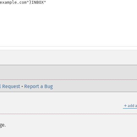
example.com"}INBOX"

l Request
•
Report a Bug
＋
add a
ge.