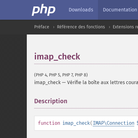
Downloads
Documentation
Préface
Référence des fonctions
Extensions r
imap_check
(PHP 4, PHP 5, PHP 7, PHP 8)
imap_check
—
Vérifie la boîte aux lettres cour
Description
¶
function
imap_check
(
IMAP\Connection