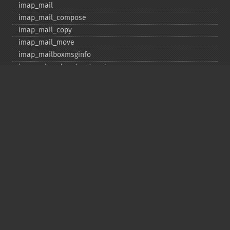
imap_​mail
imap_​mail_​compose
imap_​mail_​copy
imap_​mail_​move
imap_​mailboxmsginfo
imap_​mime_​header_​decode
imap_​msgno
imap_​mutf7_​to_​utf8
imap_​num_​msg
imap_​num_​recent
imap_​open
imap_​ping
imap_​qprint
imap_​rename
imap_​renamemailbox
imap_​reopen
imap_​rfc822_​parse_​adrlist
imap_​rfc822_​parse_​headers
imap_​rfc822_​write_​address