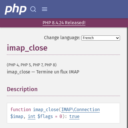
PHP 8.4.24 Released!
Change language:
imap_close
(PHP 4, PHP 5, PHP 7, PHP 8)
imap_close
—
Termine un flux IMAP
Description
¶
function
imap_close
(
IMAP\Connection
$imap
,
int
$flags
= 0
):
true