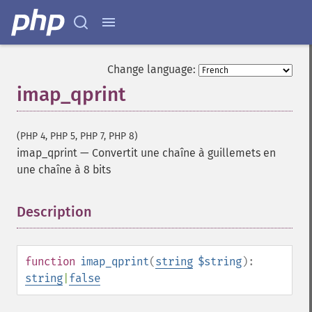
Change language:
imap_qprint
(PHP 4, PHP 5, PHP 7, PHP 8)
imap_qprint
—
Convertit une chaîne à guillemets en
une chaîne à 8 bits
Description
¶
function
imap_qprint
(
string
$string
):
string
|
false