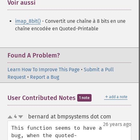
Voir aussi
¶
imap_8bit()
- Convertit une chaîne à 8 bits en une
chaîne encodée en Quoted-Printable
Found A Problem?
Learn How To Improve This Page
•
Submit a Pull
Request
•
Report a Bug
＋
User Contributed Notes
add a note
1 note
bernard at bmpsystems dot com
4
¶
up
down
26 years ago
This function seems to have a 
bug, when the quoted-