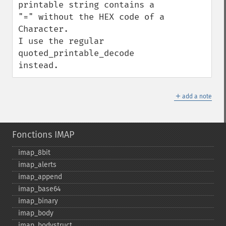
printable string contains a 
"=" without the HEX code of a 
Character.

I use the regular 
quoted_printable_decode 
instead.
＋
add a note
Fonctions IMAP
imap_​8bit
imap_​alerts
imap_​append
imap_​base64
imap_​binary
imap_​body
imap_​bodystruct