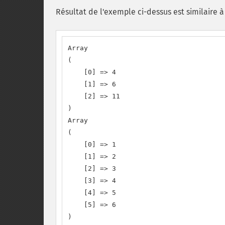
Résultat de l'exemple ci-dessus est similaire à 
Array

(

    [0] => 4

    [1] => 6

    [2] => 11

)

Array

(

    [0] => 1

    [1] => 2

    [2] => 3

    [3] => 4

    [4] => 5

    [5] => 6

)
