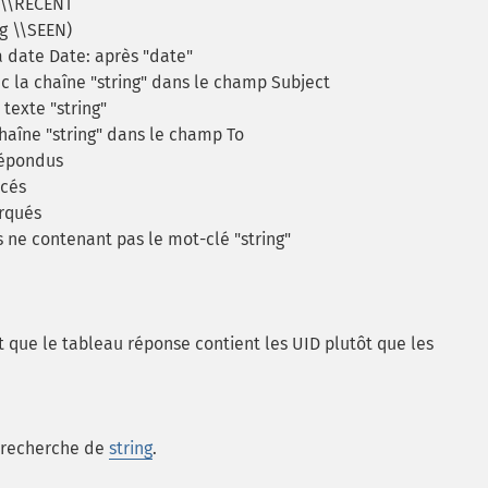
g \\RECENT
ag \\SEEN)
a date Date: après "date"
c la chaîne "string" dans le champ Subject
 texte "string"
chaîne "string" dans le champ To
répondus
acés
rqués
 ne contenant pas le mot-clé "string"
ait que le tableau réponse contient les UID plutôt que les
a recherche de
string
.