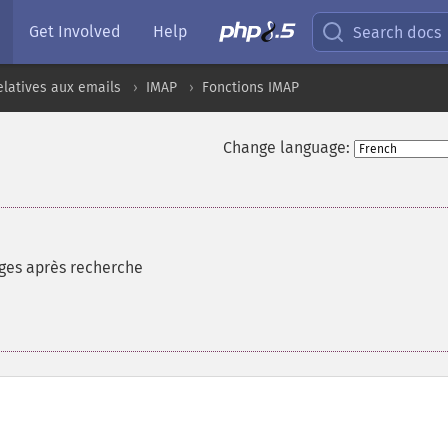
Get Involved
Help
Search docs
elatives aux emails
IMAP
Fonctions IMAP
Change language:
ges après recherche