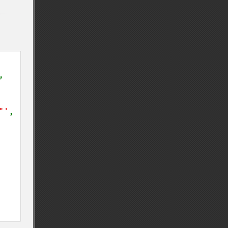
, 
"'
, 