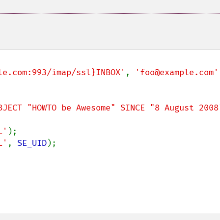
le.com:993/imap/ssl}INBOX'
, 
'foo@example.com'
BJECT "HOWTO be Awesome" SINCE "8 August 2008
L'
L'
, 
SE_UID
);
