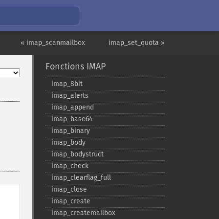
« imap_scanmailbox
imap_set_quota »
Fonctions IMAP
imap_​8bit
imap_​alerts
imap_​append
imap_​base64
imap_​binary
imap_​body
imap_​bodystruct
imap_​check
imap_​clearflag_​full
imap_​close
imap_​create
imap_​createmailbox