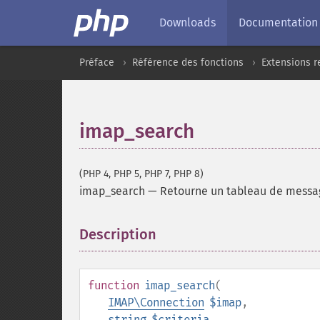
Downloads
Documentation
Préface
Référence des fonctions
Extensions r
imap_search
(PHP 4, PHP 5, PHP 7, PHP 8)
imap_search
—
Retourne un tableau de messa
Description
¶
function
imap_search
(
IMAP\Connection
$imap
,
string
$criteria
,