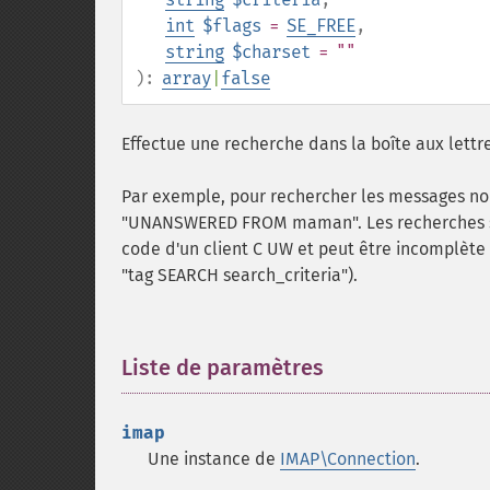
int
$flags
=
SE_FREE
,
string
$charset
= ""
):
array
|
false
Effectue une recherche dans la boîte aux lettre
Par exemple, pour rechercher les messages non 
"UNANSWERED FROM maman". Les recherches sembl
code d'un client C UW et peut être incomplète 
"tag SEARCH search_criteria").
Liste de paramètres
¶
imap
Une instance de
IMAP\Connection
.