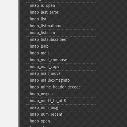
imap_​is_​open
imap_​last_​error
imap_​list
imap_​listmailbox
imap_​listscan
imap_​listsubscribed
imap_​lsub
imap_​mail
imap_​mail_​compose
imap_​mail_​copy
imap_​mail_​move
imap_​mailboxmsginfo
imap_​mime_​header_​decode
imap_​msgno
imap_​mutf7_​to_​utf8
imap_​num_​msg
imap_​num_​recent
imap_​open