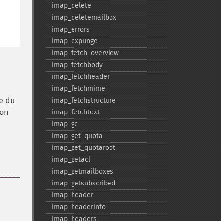
imap_​delete
imap_​deletemailbox
imap_​errors
imap_​expunge
imap_​fetch_​overview
imap_​fetchbody
imap_​fetchheader
imap_​fetchmime
ue du
imap_​fetchstructure
ion
imap_​fetchtext
imap_​gc
imap_​get_​quota
imap_​get_​quotaroot
imap_​getacl
imap_​getmailboxes
imap_​getsubscribed
imap_​header
imap_​headerinfo
imap_​headers