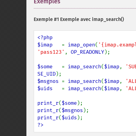
Exemples
¶
Exemple #1 Exemple avec
imap_search()
<?php

$imap   
= 
imap_open
(
'{imap.examp
'pass123'
, 
OP_READONLY
);

$some   
= 
imap_search
(
$imap
, 
'SU
SE_UID
$msgnos 
= 
imap_search
(
$imap
, 
'AL
$uids   
= 
imap_search
(
$imap
, 
'AL
print_r
(
$some
print_r
(
$msgnos
print_r
(
$uids
?>