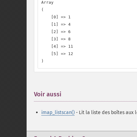
Array

(

    [0] => 1

    [1] => 4

    [2] => 6

    [3] => 8

    [4] => 11

    [5] => 12

)
Voir aussi
¶
imap_listscan()
- Lit la liste des boîtes aux