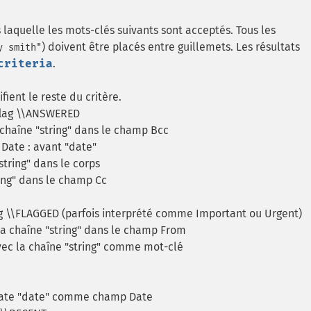
 laquelle les mots-clés suivants sont acceptés. Tous les
) doivent être placés entre guillemets. Les résultats
y smith"
criteria
.
fient le reste du critère.
flag \\ANSWERED
 chaîne "string" dans le champ Bcc
Date : avant "date"
string" dans le corps
ring" dans le champ Cc
ag \\FLAGGED (parfois interprété comme Important ou Urgent)
la chaîne "string" dans le champ From
vec la chaîne "string" comme mot-clé
 date "date" comme champ Date