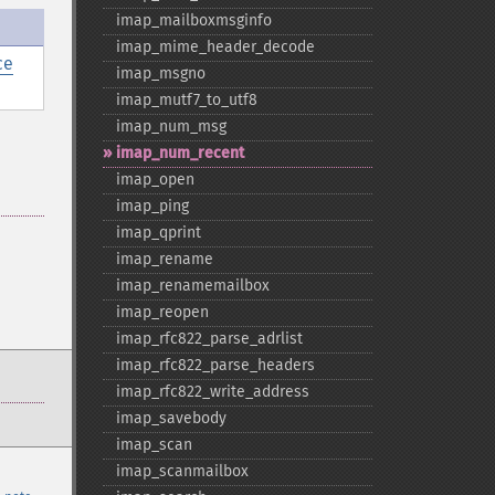
imap_​mailboxmsginfo
imap_​mime_​header_​decode
ce
imap_​msgno
imap_​mutf7_​to_​utf8
imap_​num_​msg
imap_​num_​recent
imap_​open
imap_​ping
imap_​qprint
imap_​rename
imap_​renamemailbox
imap_​reopen
imap_​rfc822_​parse_​adrlist
imap_​rfc822_​parse_​headers
imap_​rfc822_​write_​address
imap_​savebody
imap_​scan
imap_​scanmailbox