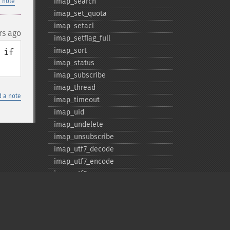
imap_​search
 note
imap_​set_​quota
imap_​setacl
rs ago
imap_​setflag_​full
imap_​sort
if 
imap_​status
imap_​subscribe
imap_​thread
 a note
imap_​timeout
imap_​uid
imap_​undelete
imap_​unsubscribe
imap_​utf7_​decode
imap_​utf7_​encode
imap_​utf8
imap_​utf8_​to_​mutf7