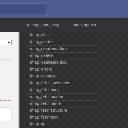
imap_​binary
imap_​body
imap_​bodystruct
imap_​check
« imap_num_msg
imap_open »
imap_​clearflag_​full
imap_​close
imap_​create
imap_​createmailbox
imap_​delete
imap_​deletemailbox
imap_​errors
imap_​expunge
imap_​fetch_​overview
imap_​fetchbody
imap_​fetchheader
imap_​fetchmime
imap_​fetchstructure
imap_​fetchtext
imap_​gc