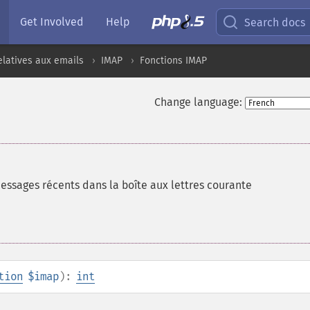
Get Involved
Help
Search docs
elatives aux emails
IMAP
Fonctions IMAP
Change language:
ssages récents dans la boîte aux lettres courante
tion
$imap
):
int