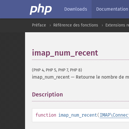
Downloads
Documentation
Préface
Référence des fonctions
Extensions r
imap_num_recent
(PHP 4, PHP 5, PHP 7, PHP 8)
imap_num_recent
—
Retourne le nombre de me
Description
¶
function
imap_num_recent
(
IMAP\Connec