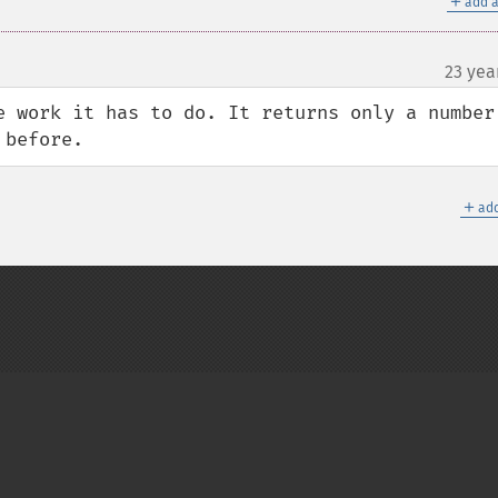
＋
add a
23 yea
e work it has to do. It returns only a number 
 before.
＋
add