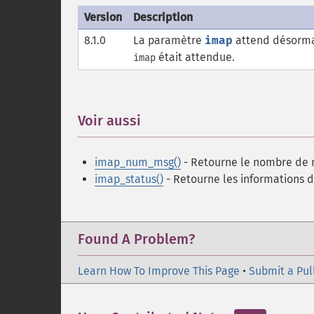
Version
Description
8.1.0
La paramètre
imap
attend désorma
était attendue.
imap
Voir aussi
¶
imap_num_msg()
- Retourne le nombre de m
imap_status()
- Retourne les informations de
Found A Problem?
Learn How To Improve This Page
•
Submit a Pul