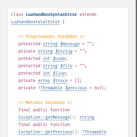
class
LuaSandboxSyntaxError
extends
LuaSandboxFatalError
{
/* Propriedades herdadas */
protected
string
$
message
= ""
;
private
string
$
string
= ""
;
protected
int
$
code
;
protected
string
$
file
= ""
;
protected
int
$
line
;
private
array
$
trace
= []
;
private
?
Throwable
$
previous
= null
;
/* Métodos herdados */
final
public
function
Exception::getMessage
():
string
final
public
function
Exception::getPrevious
():
?
Throwable