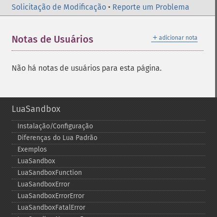
Solicitação de Modificação
•
Reporte um Problema
＋
Notas de Usuários
adicionar nota
Não há notas de usuários para esta página.
LuaSandbox
Instalação/Configuração
Diferenças do Lua Padrão
Exemplos
LuaSandbox
LuaSandboxFunction
LuaSandboxError
LuaSandboxErrorError
LuaSandboxFatalError