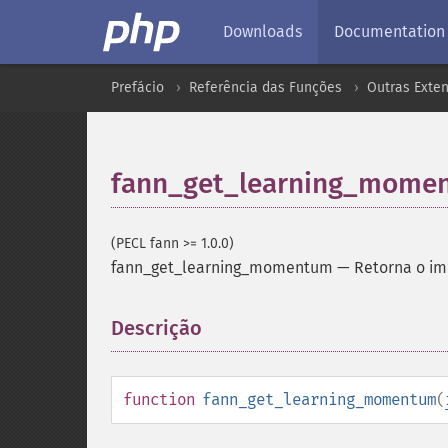
Downloads
Documentation
Prefácio
Referência das Funções
Outras Exte
fann_get_learning_mome
(PECL fann >= 1.0.0)
fann_get_learning_momentum
—
Retorna o i
Descrição
¶
function
fann_get_learning_momentum
(