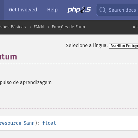
Get Involved
Help
Search docs
nsões Básicas
FANN
Funções de Fann
« 
Selecione a língua:
ntum
mpulso de aprendizagem
resource
$ann
):
float