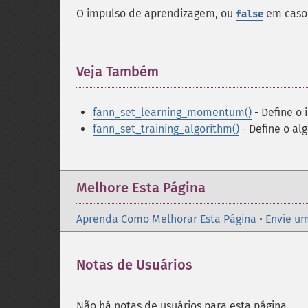
O impulso de aprendizagem, ou
em caso 
false
Veja Também
¶
fann_set_learning_momentum()
- Define o
fann_set_training_algorithm()
- Define o al
Melhore Esta Página
Aprenda Como Melhorar Esta Página
•
Envie um
Notas de Usuários
Não há notas de usuários para esta página.