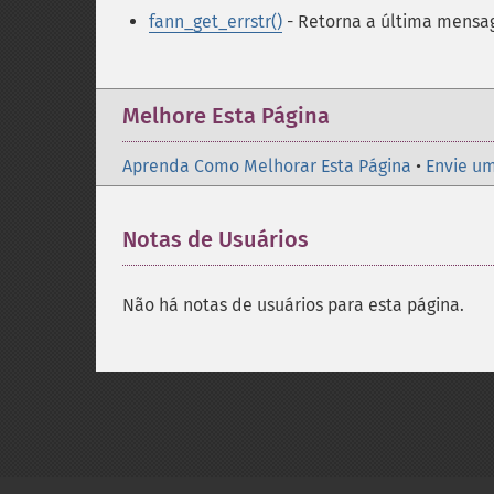
fann_get_errstr()
- Retorna a última mensa
Melhore Esta Página
Aprenda Como Melhorar Esta Página
•
Envie um
Notas de Usuários
Não há notas de usuários para esta página.