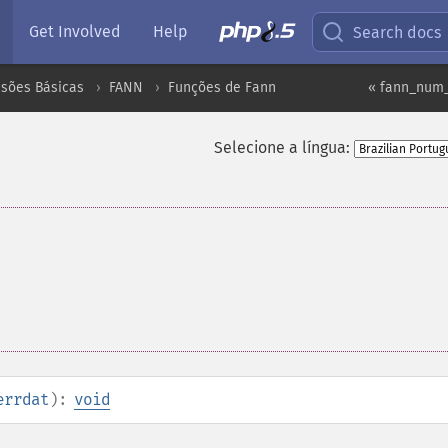
Get Involved
Help
Search docs
nsões Básicas
FANN
Funções de Fann
« fann_num_
Selecione a língua:
errdat
):
void