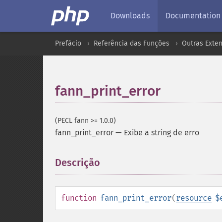
Downloads
Documentation
Prefácio
Referência das Funções
Outras Exte
fann_print_error
(PECL fann >= 1.0.0)
fann_print_error
—
Exibe a string de erro
Descrição
¶
function
fann_print_error
(
resource
$