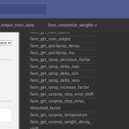
fann_​get_​learning_​rate
fann_​get_​MSE
fann_​get_​network_​type
output_train_data
fann_​get_​num_​input
fann_randomize_weights »
fann_​get_​num_​layers
fann_​get_​num_​output
fann_​get_​quickprop_​decay
fann_​get_​quickprop_​mu
fann_​get_​rprop_​decrease_​factor
fann_​get_​rprop_​delta_​max
fann_​get_​rprop_​delta_​min
fann_​get_​rprop_​delta_​zero
fann_​get_​rprop_​increase_​factor
fann_​get_​sarprop_​step_​error_​shift
fann_​get_​sarprop_​step_​error_​
threshold_​factor
fann_​get_​sarprop_​temperature
fann_​get_​sarprop_​weight_​decay_​
shift