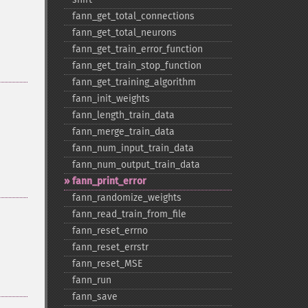
fann_​get_​total_​connections
fann_​get_​total_​neurons
fann_​get_​train_​error_​function
fann_​get_​train_​stop_​function
fann_​get_​training_​algorithm
fann_​init_​weights
fann_​length_​train_​data
fann_​merge_​train_​data
fann_​num_​input_​train_​data
fann_​num_​output_​train_​data
fann_​print_​error
fann_​randomize_​weights
fann_​read_​train_​from_​file
fann_​reset_​errno
fann_​reset_​errstr
fann_​reset_​MSE
fann_​run
fann_​save