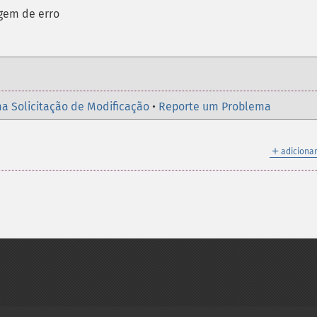
gem de erro
a Solicitação de Modificação
•
Reporte um Problema
＋
adicionar