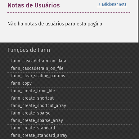
＋
Notas de Usuários
adicionar nota
Não há notas de usuários para esta página.
Funções de Fann
fann_​cascadetrain_​on_​data
fann_​cascadetrain_​on_​file
fann_​clear_​scaling_​params
fann_​copy
fann_​create_​from_​file
fann_​create_​shortcut
fann_​create_​shortcut_​array
fann_​create_​sparse
fann_​create_​sparse_​array
fann_​create_​standard
fann_​create_​standard_​array