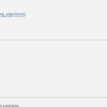
ing_algorithm()
.
 contrário.