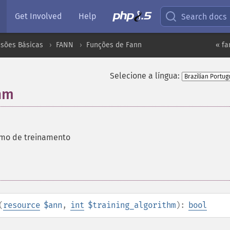
Get Involved
Help
Search docs
nsões Básicas
FANN
Funções de Fann
« fa
Selecione a língua:
thm
itmo de treinamento
(
resource
$ann
,
int
$training_algorithm
):
bool