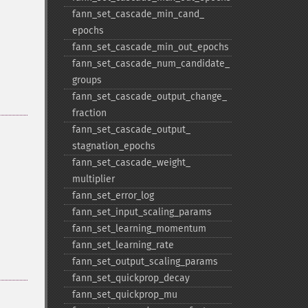
fann_​set_​cascade_​min_​cand_​
epochs
fann_​set_​cascade_​min_​out_​epochs
fann_​set_​cascade_​num_​candidate_​
groups
fann_​set_​cascade_​output_​change_​
fraction
fann_​set_​cascade_​output_​
stagnation_​epochs
fann_​set_​cascade_​weight_​
multiplier
fann_​set_​error_​log
fann_​set_​input_​scaling_​params
fann_​set_​learning_​momentum
fann_​set_​learning_​rate
fann_​set_​output_​scaling_​params
fann_​set_​quickprop_​decay
fann_​set_​quickprop_​mu