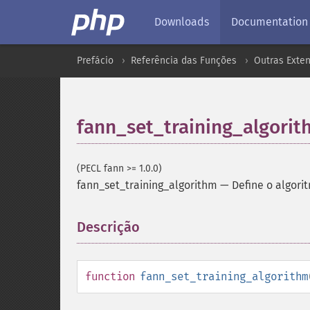
Downloads
Documentation
Prefácio
Referência das Funções
Outras Exte
fann_set_training_algori
(PECL fann >= 1.0.0)
fann_set_training_algorithm
—
Define o algor
Descrição
¶
function
fann_set_training_algorithm