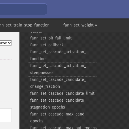
hidden
fann_​set_​activation_​steepness_​
layer
fann_​set_​activation_​steepness_​
nn_set_train_stop_function
fann_set_weight »
output
fann_​set_​bit_​fail_​limit
fann_​set_​callback
fann_​set_​cascade_​activation_​
functions
fann_​set_​cascade_​activation_​
steepnesses
fann_​set_​cascade_​candidate_​
change_​fraction
fann_​set_​cascade_​candidate_​limit
fann_​set_​cascade_​candidate_​
stagnation_​epochs
fann_​set_​cascade_​max_​cand_​
epochs
fann_​set_​cascade_​max_​out_​epochs