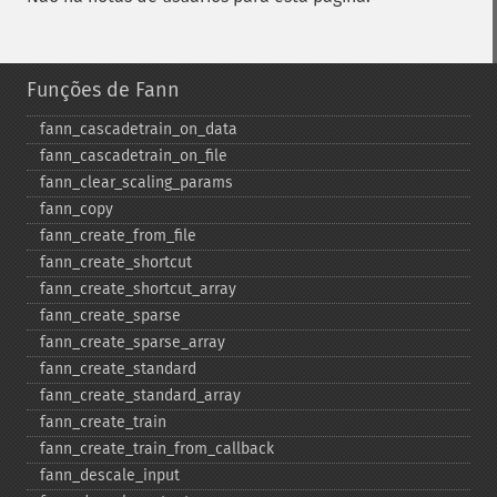
Funções de Fann
fann_​cascadetrain_​on_​data
fann_​cascadetrain_​on_​file
fann_​clear_​scaling_​params
fann_​copy
fann_​create_​from_​file
fann_​create_​shortcut
fann_​create_​shortcut_​array
fann_​create_​sparse
fann_​create_​sparse_​array
fann_​create_​standard
fann_​create_​standard_​array
fann_​create_​train
fann_​create_​train_​from_​callback
fann_​descale_​input