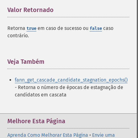
Valor Retornado
¶
Retorna
em caso de sucesso ou
caso
true
false
contrário.
Funções de Fann
fann_​cascadetrain_​on_​data
fann_​cascadetrain_​on_​file
Veja Também
¶
fann_​clear_​scaling_​params
fann_​copy
fann_get_cascade_candidate_stagnation_epochs()
fann_​create_​from_​file
- Retorna o número de épocas de estagnação de
fann_​create_​shortcut
candidatos em cascata
fann_​create_​shortcut_​array
fann_​create_​sparse
fann_​create_​sparse_​array
fann_​create_​standard
Melhore Esta Página
fann_​create_​standard_​array
fann_​create_​train
Aprenda Como Melhorar Esta Página
•
Envie uma