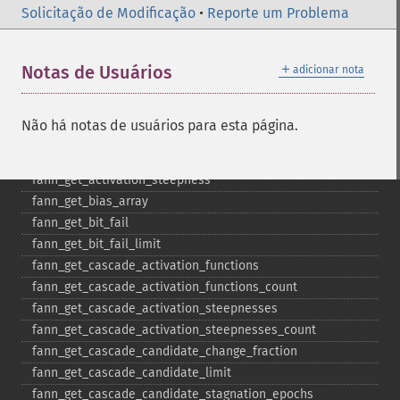
fann_​create_​train_​from_​callback
Solicitação de Modificação
•
Reporte um Problema
fann_​descale_​input
fann_​descale_​output
＋
Notas de Usuários
adicionar nota
fann_​descale_​train
fann_​destroy
fann_​destroy_​train
Não há notas de usuários para esta página.
fann_​duplicate_​train_​data
fann_​get_​activation_​function
fann_​get_​activation_​steepness
fann_​get_​bias_​array
fann_​get_​bit_​fail
fann_​get_​bit_​fail_​limit
fann_​get_​cascade_​activation_​functions
fann_​get_​cascade_​activation_​functions_​count
fann_​get_​cascade_​activation_​steepnesses
fann_​get_​cascade_​activation_​steepnesses_​count
fann_​get_​cascade_​candidate_​change_​fraction
fann_​get_​cascade_​candidate_​limit
fann_​get_​cascade_​candidate_​stagnation_​epochs