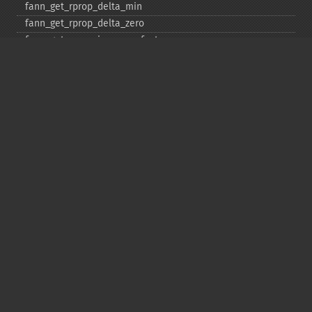
fann_​get_​rprop_​delta_​min
fann_​get_​rprop_​delta_​zero
fann_​get_​rprop_​increase_​factor
fann_​get_​sarprop_​step_​error_​shift
fann_​get_​sarprop_​step_​error_​threshold_​factor
fann_​get_​sarprop_​temperature
fann_​get_​sarprop_​weight_​decay_​shift
fann_​get_​total_​connections
fann_​get_​total_​neurons
fann_​get_​train_​error_​function
fann_​get_​train_​stop_​function
fann_​get_​training_​algorithm
fann_​init_​weights
fann_​length_​train_​data
fann_​merge_​train_​data
fann_​num_​input_​train_​data
fann_​num_​output_​train_​data
fann_​print_​error
fann_​randomize_​weights