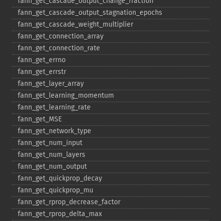
fann_​get_​cascade_​output_​change_​fraction
fann_​get_​cascade_​output_​stagnation_​epochs
fann_​get_​cascade_​weight_​multiplier
fann_​get_​connection_​array
fann_​get_​connection_​rate
fann_​get_​errno
fann_​get_​errstr
fann_​get_​layer_​array
fann_​get_​learning_​momentum
fann_​get_​learning_​rate
fann_​get_​MSE
fann_​get_​network_​type
fann_​get_​num_​input
fann_​get_​num_​layers
fann_​get_​num_​output
fann_​get_​quickprop_​decay
fann_​get_​quickprop_​mu
fann_​get_​rprop_​decrease_​factor
fann_​get_​rprop_​delta_​max