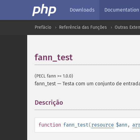
Downloads
Documentation
Prefácio
Referência das Funções
Outras Exte
fann_test
(PECL fann >= 1.0.0)
fann_test
—
Testa com um conjunto de entrada
Descrição
¶
function
fann_test
(
resource
$ann
,
ar