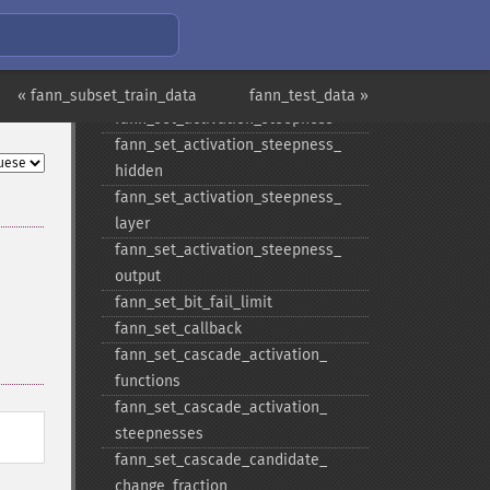
hidden
fann_​set_​activation_​function_​layer
fann_​set_​activation_​function_​
output
« fann_subset_train_data
fann_test_data »
fann_​set_​activation_​steepness
fann_​set_​activation_​steepness_​
hidden
fann_​set_​activation_​steepness_​
layer
fann_​set_​activation_​steepness_​
output
fann_​set_​bit_​fail_​limit
fann_​set_​callback
fann_​set_​cascade_​activation_​
functions
fann_​set_​cascade_​activation_​
steepnesses
fann_​set_​cascade_​candidate_​
change_​fraction