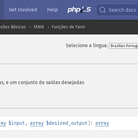
Get Involved
Help
Search docs
nsões Básicas
FANN
Funções de Fann
Selecione a língua:
s, e um conjunto de saídas desejadas
ray
$input
,
array
$desired_output
):
array