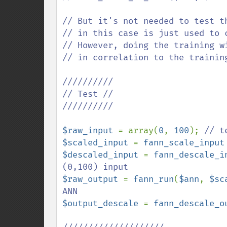
// But it's not needed to test t
// in this case is just used to c
// However, doing the training w
// in correlation to the training
//////////

// Test //

//////////

$raw_input 
= array(
0
, 
100
); 
$scaled_input 
= 
fann_scale_input
$descaled_input 
= 
fann_descale_i
$raw_output 
= 
fann_run
(
$ann
, 
$sc
$output_descale 
= 
fann_descale_o