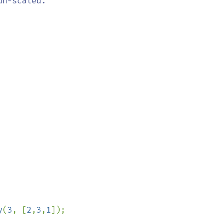
n-scaled.

y
(
3
, [
2
,
3
,
1
]);
