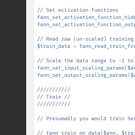
fann_set_activation_function_hid
fann_set_activation_function_out
$train_data 
= 
fann_read_train_fr
fann_set_input_scaling_params
(
$a
fann_set_output_scaling_params
(
$
///////////

// Train //

///////////

// Presumably you would train he
// fann_train_on_data($ann, $trai