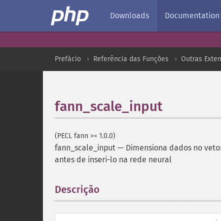
Downloads
Documentation
Prefácio
Referência das Funções
Outras Exte
fann_scale_input
(PECL fann >= 1.0.0)
fann_scale_input
—
Dimensiona dados no veto
antes de inseri-lo na rede neural
Descrição
¶