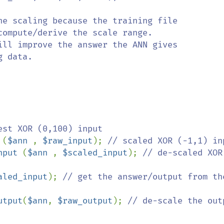
he scaling because the training file 

ompute/derive the scale range. 

ill improve the answer the ANN gives

 data.

 
(
$ann 
, 
$raw_input
); 
nput 
(
$ann 
, 
$scaled_input
); 
// de-scaled XOR 
aled_input
); 
// get the answer/output from the
utput
(
$ann
, 
$raw_output
); 
// de-scale the outpu