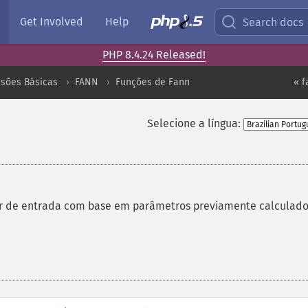
Get Involved
Help
Search docs
PHP 8.4.24 Released!
nsões Básicas
FANN
Funções de Fann
« f
Selecione a língua:
r de entrada com base em parâmetros previamente calculado