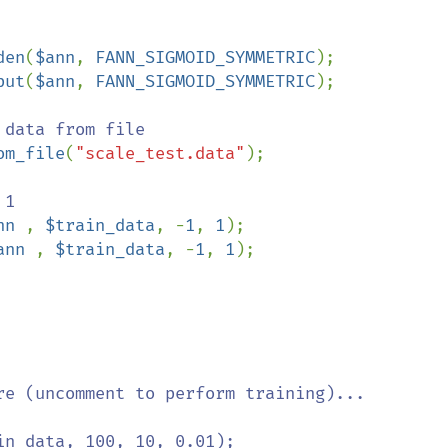
den
(
$ann
, 
FANN_SIGMOID_SYMMETRIC
put
(
$ann
, 
FANN_SIGMOID_SYMMETRIC
);

om_file
(
"scale_test.data"
);

nn 
, 
$train_data
, -
1
, 
1
ann 
, 
$train_data
, -
1
, 
1
);

re (uncomment to perform training)...

n_data, 100, 10, 0.01);
