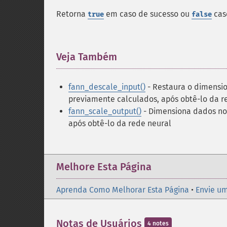
Retorna
em caso de sucesso ou
caso
true
false
Veja Também
¶
fann_descale_input()
- Restaura o dimensi
previamente calculados, após obtê-lo da r
fann_scale_output()
- Dimensiona dados no
após obtê-lo da rede neural
Melhore Esta Página
Aprenda Como Melhorar Esta Página
•
Envie um
Notas de Usuários
4 notes