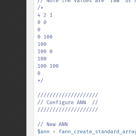
// Note the values are "raw" or u
/*

4 2 1

0 0

0

0 100

100

100 0

100

100 100

0

*/

////////////////////

// Configure ANN  //

////////////////////

$ann 
= 
fann_create_standard_arra