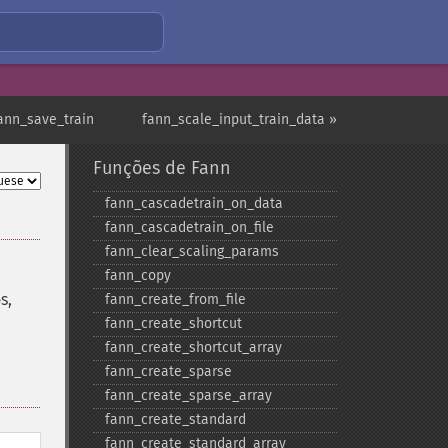
ann_save_train
fann_scale_input_train_data »
Funções de Fann
fann_​cascadetrain_​on_​data
fann_​cascadetrain_​on_​file
fann_​clear_​scaling_​params
fann_​copy
s,
fann_​create_​from_​file
fann_​create_​shortcut
fann_​create_​shortcut_​array
fann_​create_​sparse
fann_​create_​sparse_​array
fann_​create_​standard
fann_​create_​standard_​array