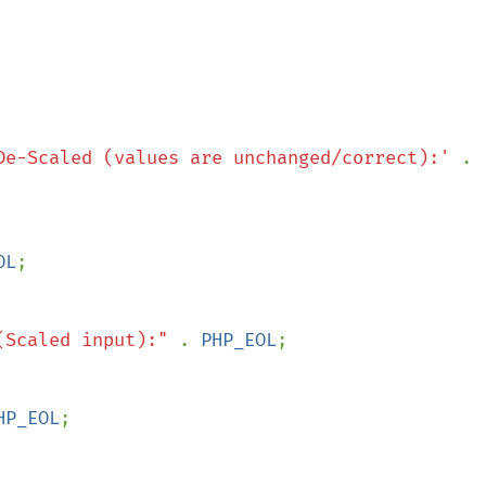
De-Scaled (values are unchanged/correct):' 
. 
OL
(Scaled input):" 
. 
PHP_EOL
HP_EOL