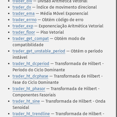
trader_div
— Divisão Aritmética Vetorial
trader_dx
— Índice de movimento direcional
trader_ema
— Média Móvel Exponencial
trader_errno
— Obtém código de erro
trader_exp
— Exponenciação Aritmética Vetorial
trader_floor
— Piso Vetorial
trader_get_compat
— Obtém modo de
compatibilidade
trader_get_unstable_period
— Obtém o período
instável
trader_ht_dcperiod
— Transformada de Hilbert -
Período do Ciclo Dominante
trader_ht_dcphase
— Transformada de Hilbert -
Fase do Ciclo Dominante
trader_ht_phasor
— Transformada de Hilbert -
Componentes Fasoriais
trader_ht_sine
— Transformada de Hilbert - Onda
Senoidal
trader_ht_trendline
— Transformada de Hilbert -