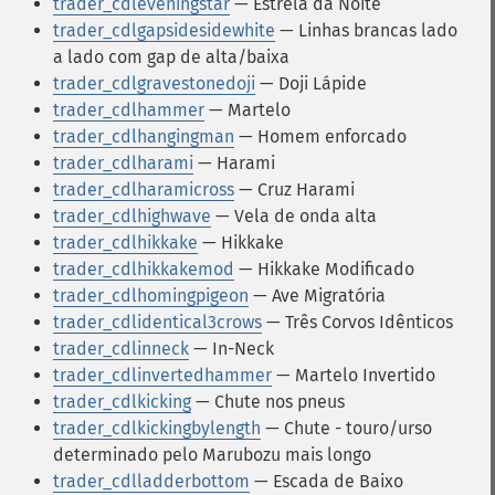
trader_cdleveningstar
— Estrela da Noite
trader_cdlgapsidesidewhite
— Linhas brancas lado
a lado com gap de alta/baixa
trader_cdlgravestonedoji
— Doji Lápide
trader_cdlhammer
— Martelo
trader_cdlhangingman
— Homem enforcado
trader_cdlharami
— Harami
trader_cdlharamicross
— Cruz Harami
trader_cdlhighwave
— Vela de onda alta
trader_cdlhikkake
— Hikkake
trader_cdlhikkakemod
— Hikkake Modificado
trader_cdlhomingpigeon
— Ave Migratória
trader_cdlidentical3crows
— Três Corvos Idênticos
trader_cdlinneck
— In-Neck
trader_cdlinvertedhammer
— Martelo Invertido
trader_cdlkicking
— Chute nos pneus
trader_cdlkickingbylength
— Chute - touro/urso
determinado pelo Marubozu mais longo
trader_cdlladderbottom
— Escada de Baixo