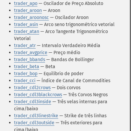
trader_apo
— Oscilador de Preço Absoluto
trader_aroon
— Aroon
trader_aroonosc
— Oscilador Aroon
trader_asin
— Arco seno trigonométrico vetorial
trader_atan
— Arco Tangente Trigonométrico
Vetorial
trader_atr
— Intervalo Verdadeiro Média
trader_avgprice
— Preço médio
trader_bbands
— Bandas de Bollinger
trader_beta
— Beta
trader_bop
— Equilíbrio de poder
trader_cci
— Índice de Canal de Commodities
trader_cdl2crows
— Dois corvos
trader_cdl3blackcrows
— Três Corvos Negros
trader_cdl3inside
— Três velas internas para
cima/baixo
trader_cdl3linestrike
— Strike de três linhas
trader_cdl3outside
— Três exteriores para
cima/baixo