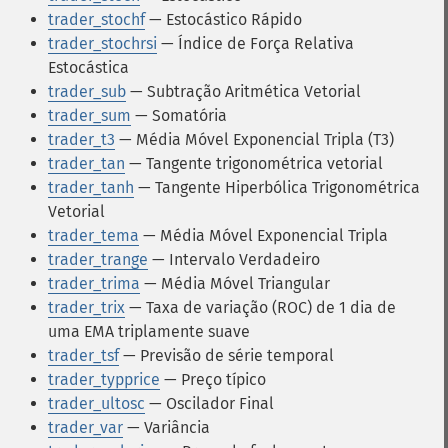
trader_stochf
— Estocástico Rápido
trader_stochrsi
— Índice de Força Relativa
Estocástica
trader_sub
— Subtração Aritmética Vetorial
trader_sum
— Somatória
trader_t3
— Média Móvel Exponencial Tripla (T3)
trader_tan
— Tangente trigonométrica vetorial
trader_tanh
— Tangente Hiperbólica Trigonométrica
Vetorial
trader_tema
— Média Móvel Exponencial Tripla
trader_trange
— Intervalo Verdadeiro
trader_trima
— Média Móvel Triangular
trader_trix
— Taxa de variação (ROC) de 1 dia de
uma EMA triplamente suave
trader_tsf
— Previsão de série temporal
trader_typprice
— Preço típico
trader_ultosc
— Oscilador Final
trader_var
— Variância