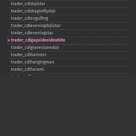
trader_​cdldojistar
trader_​cdldragonflydoji
trader_​cdlengulfing
trader_​cdleveningdojistar
trader_​cdleveningstar
trader_​cdlgapsidesidewhite
trader_​cdlgravestonedoji
trader_​cdlhammer
trader_​cdlhangingman
trader_​cdlharami
trader_​cdlharamicross
trader_​cdlhighwave
trader_​cdlhikkake
trader_​cdlhikkakemod
trader_​cdlhomingpigeon
trader_​cdlidentical3crows
trader_​cdlinneck
trader_​cdlinvertedhammer
trader_​cdlkicking