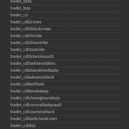
trader_​beta
trader_​bop
trader_​cci
trader_​cdl2crows
trader_​cdl3blackcrows
trader_​cdl3inside
trader_​cdl3linestrike
trader_​cdl3outside
trader_​cdl3starsinsouth
trader_​cdl3whitesoldiers
trader_​cdlabandonedbaby
trader_​cdladvanceblock
trader_​cdlbelthold
trader_​cdlbreakaway
trader_​cdlclosingmarubozu
trader_​cdlconcealbabyswall
trader_​cdlcounterattack
trader_​cdldarkcloudcover
trader_​cdldoji