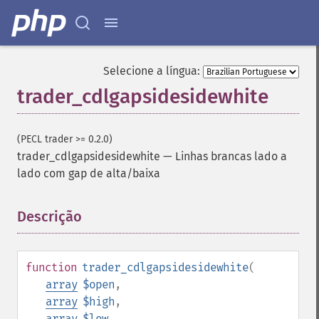
Selecione a língua:
trader_cdlgapsidesidewhite
(PECL trader >= 0.2.0)
trader_cdlgapsidesidewhite
—
Linhas brancas lado a
lado com gap de alta/baixa
Descrição
¶
function
trader_cdlgapsidesidewhite
(
array
$open
,
array
$high
,
array
$low
,