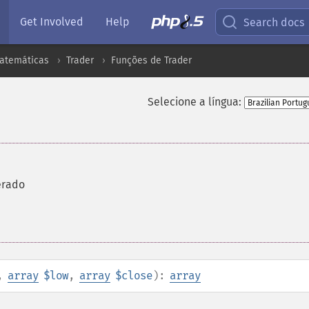
Get Involved
Help
Search docs
atemáticas
Trader
Funções de Trader
Selecione a língua:
erado
,
array
$low
,
array
$close
):
array