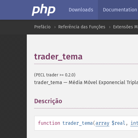
Downloads
Documentation
Prefácio
Referência das Funções
Extensões M
trader_tema
(PECL trader >= 0.2.0)
trader_tema
—
Média Móvel Exponencial Tripl
Descrição
¶
function
trader_tema
(
array
$real
,
in