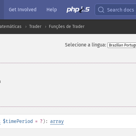
Get Involved
Help
Search docs
atemáticas
Trader
Funções de Trader
Selecione a língua:
a
t
$timePeriod
= ?
):
array