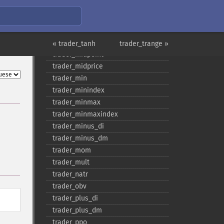
trader_​max
trader_​maxindex
trader_​medprice
trader_​mfi
« trader_tanh
trader_trange »
trader_​midpoint
trader_​midprice
trader_​min
trader_​minindex
trader_​minmax
trader_​minmaxindex
trader_​minus_​di
trader_​minus_​dm
trader_​mom
trader_​mult
trader_​natr
trader_​obv
trader_​plus_​di
trader_​plus_​dm
trader_​ppo