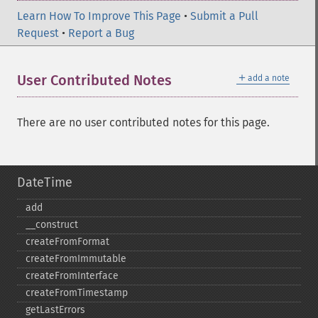
Learn How To Improve This Page
•
Submit a Pull
Request
•
Report a Bug
＋
User Contributed Notes
add a note
There are no user contributed notes for this page.
DateTime
add
_​_​construct
createFromFormat
createFromImmutable
createFromInterface
createFromTimestamp
getLastErrors