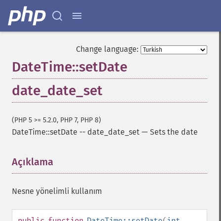
Change language:
DateTime::setDate
date_date_set
(PHP 5 >= 5.2.0, PHP 7, PHP 8)
DateTime::setDate
--
date_date_set
—
Sets the date
Açıklama
¶
Nesne yönelimli kullanım
public
function
DateTime::setDate
(
int