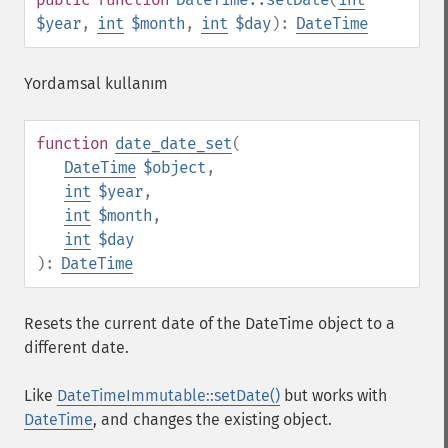
$year
,
int
$month
,
int
$day
):
DateTime
Yordamsal kullanım
function
date_date_set
(
DateTime
$object
,
int
$year
,
int
$month
,
int
$day
):
DateTime
Resets the current date of the DateTime object to a
different date.
Like
DateTimeImmutable::setDate()
but works with
DateTime
, and changes the existing object.