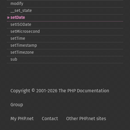
modify
_​_​set_​state
setDate
setISODate
setMicrosecond
setTime
setTimestamp
setTimezone
sub
Copyright © 2001-2026 The PHP Documentation
Group
My PHP.net
Contact
Other PHP.net sites