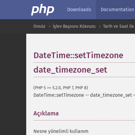
Downloads
Documentation
Önsöz
İşlev Başvuru Kılavuzu
Tarih ve Saat ile 
DateTime::setTimezone
date_timezone_set
(PHP 5 >= 5.2.0, PHP 7, PHP 8)
DateTime::setTimezone
--
date_timezone_set
Açıklama
¶
Nesne yönelimli kullanım