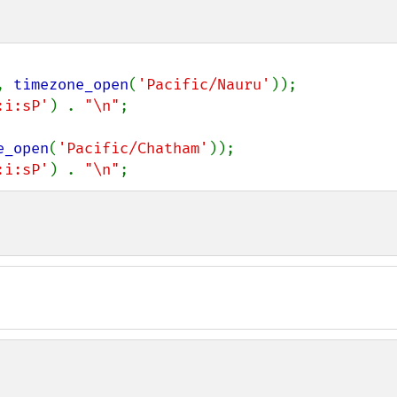
, 
timezone_open
(
'Pacific/Nauru'
));

:i:sP'
) . 
"\n"
;

e_open
(
'Pacific/Chatham'
));

:i:sP'
) . 
"\n"
;