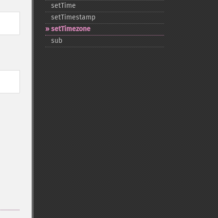
setTime
setTimestamp
setTimezone
sub