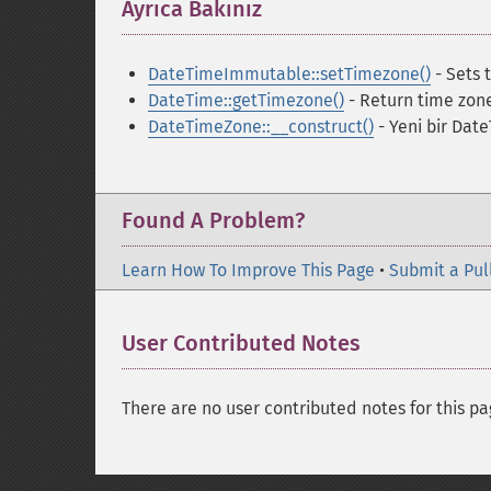
Ayrıca Bakınız
¶
DateTimeImmutable::setTimezone()
- Sets 
DateTime::getTimezone()
- Return time zone
DateTimeZone::__construct()
- Yeni bir Dat
Found A Problem?
Learn How To Improve This Page
•
Submit a Pul
User Contributed Notes
There are no user contributed notes for this pa