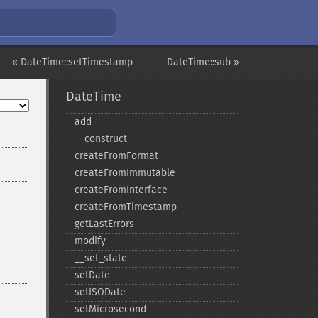
« DateTime::setTimestamp
DateTime::sub »
DateTime
add
_​_​construct
createFromFormat
createFromImmutable
createFromInterface
createFromTimestamp
getLastErrors
modify
_​_​set_​state
setDate
setISODate
setMicrosecond