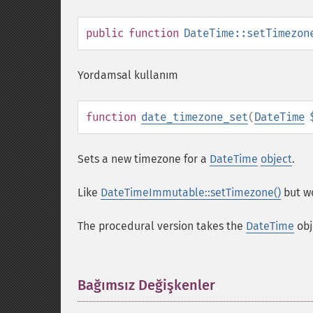
public
function
DateTime::setTimezon
Yordamsal kullanım
function
date_timezone_set
(
DateTime
Sets a new timezone for a
DateTime
object
.
Like
DateTimeImmutable::setTimezone()
but w
The procedural version takes the
DateTime
obj
Bağımsız Değişkenler
¶