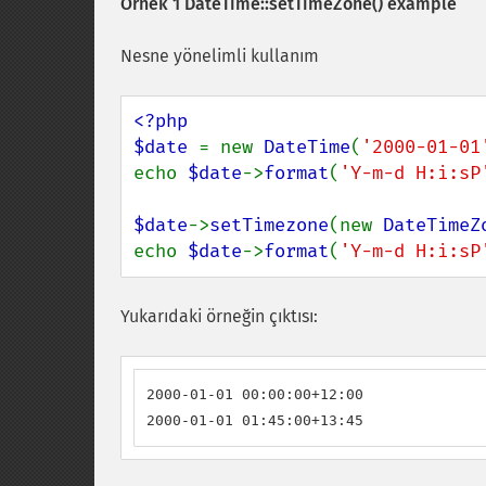
Örnek 1
DateTime::setTimeZone()
example
Nesne yönelimli kullanım
<?php

$date 
= new 
DateTime
(
'2000-01-01
echo 
$date
->
format
(
'Y-m-d H:i:sP
$date
->
setTimezone
(new 
DateTimeZ
echo 
$date
->
format
(
'Y-m-d H:i:sP
Yukarıdaki örneğin çıktısı:
2000-01-01 00:00:00+12:00

2000-01-01 01:45:00+13:45