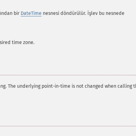
ından bir
DateTime
nesnesi döndürülür. İşlev bu nesnede
sired time zone.
ng. The underlying point-in-time is not changed when calling t