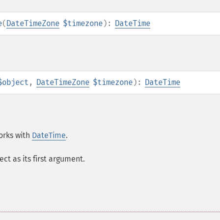
e
(
DateTimeZone
$timezone
):
DateTime
$object
,
DateTimeZone
$timezone
):
DateTime
orks with
DateTime
.
ect as its first argument.