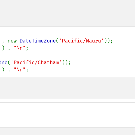
'
, new 
DateTimeZone
(
'Pacific/Nauru'
));

'
) . 
"\n"
;

one
(
'Pacific/Chatham'
));

'
) . 
"\n"
;