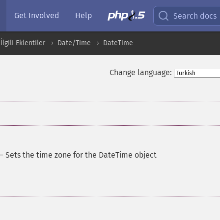
Get Involved
Help
Search docs
İlgili Eklentiler
Date/Time
DateTime
Change language:
—
Sets the time zone for the DateTime object