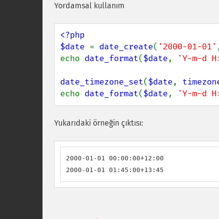
Yordamsal kullanım
<?php

$date 
= 
date_create
(
'2000-01-01'
echo 
date_format
(
$date
, 
'Y-m-d H
date_timezone_set
(
$date
, 
timezon
echo 
date_format
(
$date
, 
'Y-m-d H
Yukarıdaki örneğin çıktısı:
2000-01-01 00:00:00+12:00

2000-01-01 01:45:00+13:45