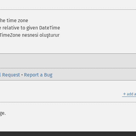
the time zone
 relative to given DateTime
eTimeZone nesnesi oluşturur
l Request
•
Report a Bug
＋
add a
ge.