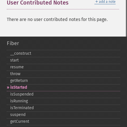
＋
User Contributed Notes
add a note
There are no user contributed notes for this page.
Fiber
_​_​construct
start
resume
throw
getReturn
isStarted
isSuspended
isRunning
isTerminated
suspend
getCurrent