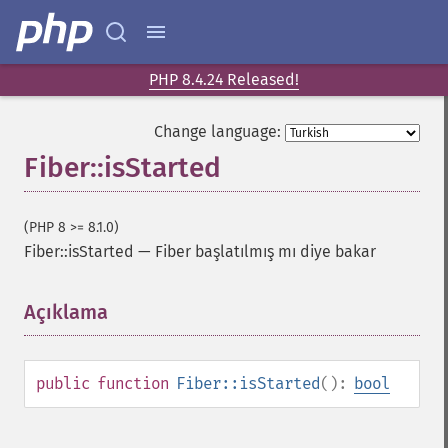
PHP 8.4.24 Released!
Change language:
Fiber::isStarted
(PHP 8 >= 8.1.0)
Fiber::isStarted
—
Fiber başlatılmış mı diye bakar
Açıklama
¶
public
function
Fiber::isStarted
():
bool