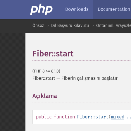
Downloads
Documentation
Önsöz
Dil Başvuru Kılavuzu
Öntanımlı Arayüzler
Fiber::start
(PHP 8 >= 8.1.0)
Fiber::start
—
Fiberin çalışmasını başlatır
Açıklama
¶
public
function
Fiber::start
(
mixed
.