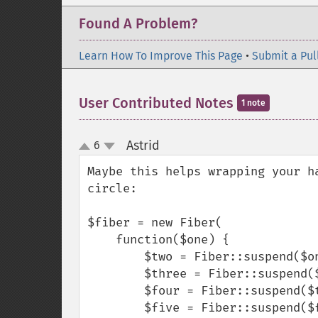
Found A Problem?
Learn How To Improve This Page
•
Submit a Pul
User Contributed Notes
1 note
Astrid
6
¶
up
down
Maybe this helps wrapping your h
circle:

$fiber = new Fiber(

    function($one) {

        $two = Fiber::suspend($one);

        $three = Fiber::suspend($two);

        $four = Fiber::suspend($three);

        $five = Fiber::suspend($four);
