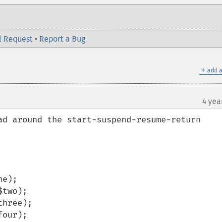
l Request
•
Report a Bug
＋
add a
4 yea
ad around the start-suspend-resume-return 