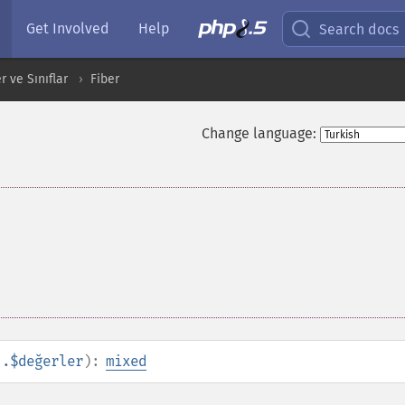
Get Involved
Help
Search docs
 ve Sınıflar
Fiber
Change language:
..$değerler
):
mixed