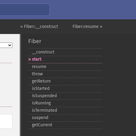
« Fiber::__construct
Fiber::resume »
Fiber
_​_​construct
start
resume
throw
getReturn
isStarted
isSuspended
isRunning
isTerminated
suspend
getCurrent