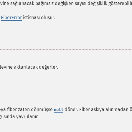
evine sağlanacak bağımsız değişken sayısı değişiklik gösterebilir
a
FiberError
istisnası oluşur.
levine aktarılacak değerler.
veya fiber zaten dönmüşse
döner. Fiber askıya alınmadan 
null
rısında yavrulanır.