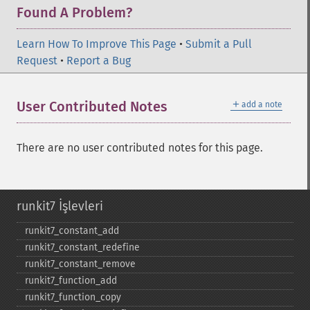
Found A Problem?
Learn How To Improve This Page
•
Submit a Pull
Request
•
Report a Bug
＋
User Contributed Notes
add a note
There are no user contributed notes for this page.
runkit7 İşlevleri
runkit7_​constant_​add
runkit7_​constant_​redefine
runkit7_​constant_​remove
runkit7_​function_​add
runkit7_​function_​copy