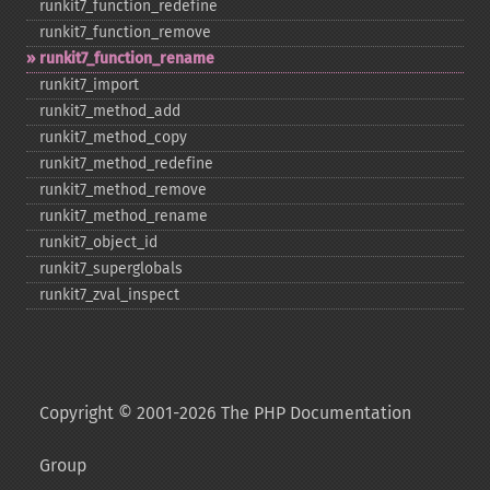
runkit7_​function_​redefine
runkit7_​function_​remove
runkit7_​function_​rename
runkit7_​import
runkit7_​method_​add
runkit7_​method_​copy
runkit7_​method_​redefine
runkit7_​method_​remove
runkit7_​method_​rename
runkit7_​object_​id
runkit7_​superglobals
runkit7_​zval_​inspect
Copyright © 2001-2026 The PHP Documentation
Group