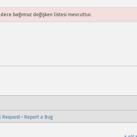
adece bağımsız değişken listesi mevcuttur.
l Request
•
Report a Bug
＋
add a