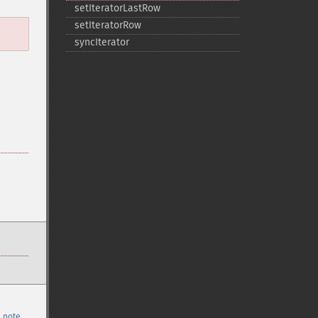
setIteratorLastRow
setIteratorRow
syncIterator
 note