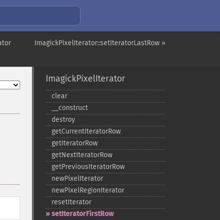
ator
ImagickPixelIterator::setIteratorLastRow »
ImagickPixelIterator
clear
_​_​construct
destroy
getCurrentIteratorRow
getIteratorRow
getNextIteratorRow
getPreviousIteratorRow
newPixelIterator
newPixelRegionIterator
resetIterator
setIteratorFirstRow