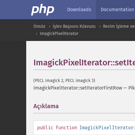
Downloads
Documentation
Önsöz
İşlev Başvuru Kılavuzu
Resim İşleme ve
ImagickPixelIterator
ImagickPixelIterator::setI
(PECL imagick 2, PECL imagick 3)
ImagickPixelIterator::setIteratorFirstRow
—
Pik
Açıklama
¶
public
function
ImagickPixelIterator