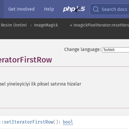
Get Involved
Help
Search docs
 Resim Üretimi
ImageMagick
« ImagickPixelIterator::resetIter
Change language:
teratorFirstRow
sel yineleyiciyi ilk piksel satırına hizalar
::setIteratorFirstRow
():
bool