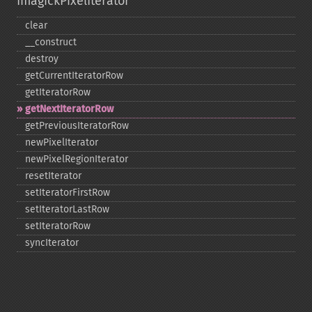
ImagickPixelIterator
clear
_​_​construct
destroy
getCurrentIteratorRow
getIteratorRow
getNextIteratorRow
getPreviousIteratorRow
newPixelIterator
newPixelRegionIterator
resetIterator
setIteratorFirstRow
setIteratorLastRow
setIteratorRow
syncIterator