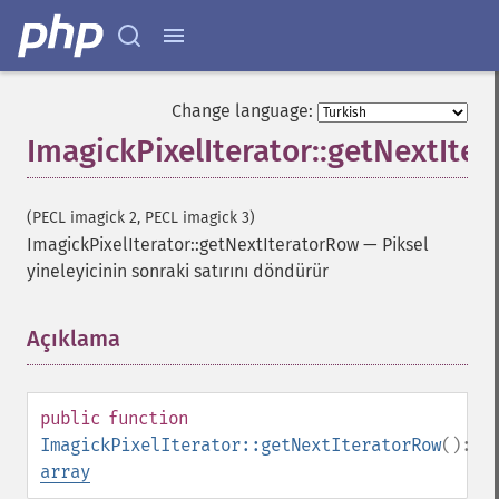
Change language:
ImagickPixelIterator::getNextIte
(PECL imagick 2, PECL imagick 3)
ImagickPixelIterator::getNextIteratorRow
—
Piksel
yineleyicinin sonraki satırını döndürür
Açıklama
¶
public
function
ImagickPixelIterator::getNextIteratorRow
():
array