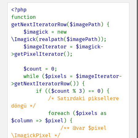
function 
getNextIteratorRow
(
$imagePath
) {

$imagick 
= new 
\Imagick
(
realpath
(
$imagePath
));

$imageIterator 
= 
$imagick
-
>
getPixelIterator
();

$count 
= 
0
;

    while (
$pixels 
= 
$imageIterator
-
>
getNextIteratorRow
()) {

        if ((
$count 
% 
3
) == 
0
) {

/* Satırdaki piksellere 
döngü */

foreach (
$pixels 
as 
$column 
=> 
$pixel
) {

/** @var $pixel 
\ImagickPixel */
