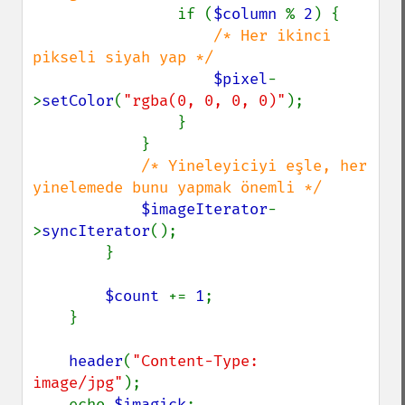
if (
$column 
% 
2
) {

/* Her ikinci 
pikseli siyah yap */

$pixel
-
>
setColor
(
"rgba(0, 0, 0, 0)"
);

                }

            }

/* Yineleyiciyi eşle, her 
yinelemede bunu yapmak önemli */

$imageIterator
-
>
syncIterator
();

        }

$count 
+= 
1
;

    }

header
(
"Content-Type: 
image/jpg"
);

    echo 
$imagick
;
