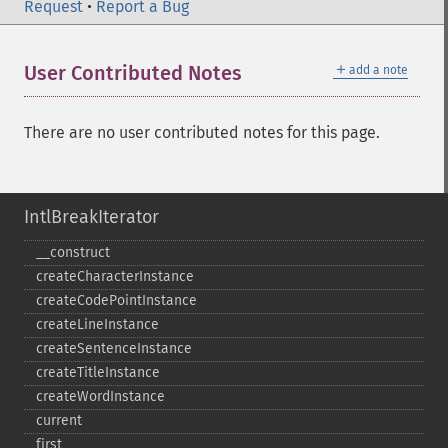
Request
•
Report a Bug
＋
User Contributed Notes
add a note
There are no user contributed notes for this page.
IntlBreakIterator
_​_​construct
createCharacterInstance
createCodePointInstance
createLineInstance
createSentenceInstance
createTitleInstance
createWordInstance
current
first