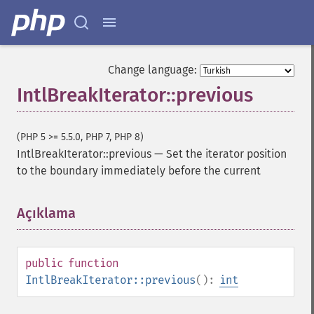
Change language:
IntlBreakIterator::previous
(PHP 5 >= 5.5.0, PHP 7, PHP 8)
IntlBreakIterator::previous
—
Set the iterator position
to the boundary immediately before the current
Açıklama
¶
public
function
IntlBreakIterator::previous
():
int