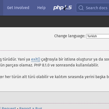
Get Involved
Help
Search docs
Change language:
ş türüdür. Yani ya
exit()
çağrısıyla bir istisna oluşturur ya da s
rün parçası olamaz. PHP 8.1.0 ve sonrasında kullanılabilir.
ğer her türün alt türü olabilir ve kalıtım sırasında yerini başka b
l Request
•
Report a Bug