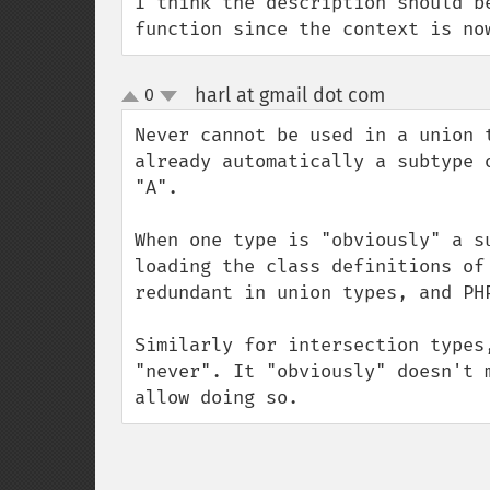
I think the description should b
function since the context is no
harl at gmail dot com
0
¶
up
down
Never cannot be used in a union 
already automatically a subtype 
"A".

When one type is "obviously" a s
loading the class definitions of
redundant in union types, and PH
Similarly for intersection types
"never". It "obviously" doesn't 
allow doing so.