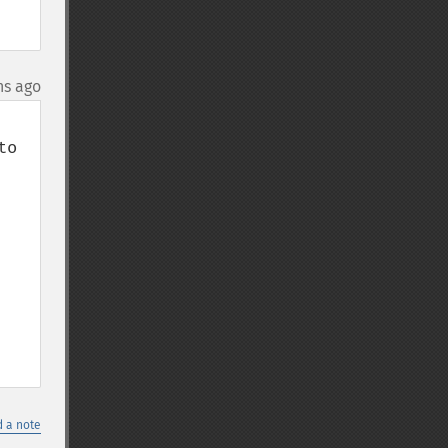
hs ago
o 
 a note