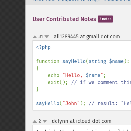
User Contributed Notes
3 notes
ali1289445 at gmail dot com
31
¶
up
down
<?php

function 
sayHello
(
string $name
):
{

    echo 
"Hello, 
$name
"
;

    exit(); 
}

sayHello
(
"John"
); 
// result: "He
dcfynn at icloud dot com
2
¶
up
down