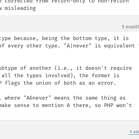
e corrected from return-only to non-return 
w misleading
5 mont
type because, being the bottom type, it is 
of every other type. "A|never" is equivalent t
ubtype of another (i.e., it doesn't require 
 all the types involved), the former is 
P flags the union of both as an error.

, where "A&never" means the same thing as 
make sense to mention A there, so PHP won't 
＋
add