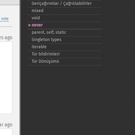
Geriçağırımlar / Çağrılılabilirler
mixed
void
 note
never
parent, self, static
rs ago
Singleton types
iterable
Tür bildirimleri
Tür Dönüşümü
ar ago