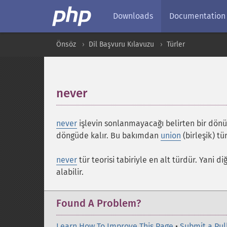
Downloads
Documentation
Önsöz
Dil Başvuru Kılavuzu
Türler
never
¶
never
işlevin sonlanmayacağı belirten bir dönü
döngüde kalır. Bu bakımdan
union
(birleşik) tü
never
tür teorisi tabiriyle en alt türdür. Yani di
alabilir.
Found A Problem?
Learn How To Improve This Page
•
Submit a Pul