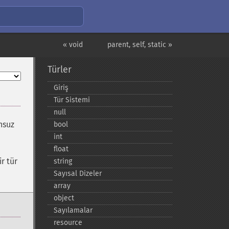
« void
parent, self, static »
Türler
Giriş
Tür Sistemi
null
onsuz
bool
int
float
ir tür
string
Sayısal Dizeler
array
object
Sayılamalar
resource