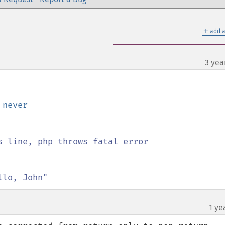
＋
add a
3 yea
 
llo, John"
1 ye