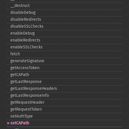
_​_​destruct
disableDebug
disableRedirects
disableSSLChecks
enableDebug
enableRedirects
enableSSLChecks
fetch
generateSignature
getAccessToken
getCAPath
getLastResponse
getLastResponseHeaders
getLastResponseInfo
getRequestHeader
getRequestToken
setAuthType
setCAPath