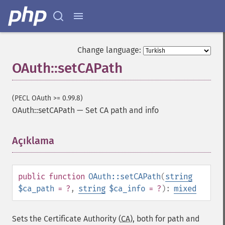
Change language:
OAuth::setCAPath
(PECL OAuth >= 0.99.8)
OAuth::setCAPath
—
Set CA path and info
Açıklama
¶
public
function
OAuth::setCAPath
(
string
$ca_path
= ?
,
string
$ca_info
= ?
):
mixed
Sets the Certificate Authority (
CA
), both for path and