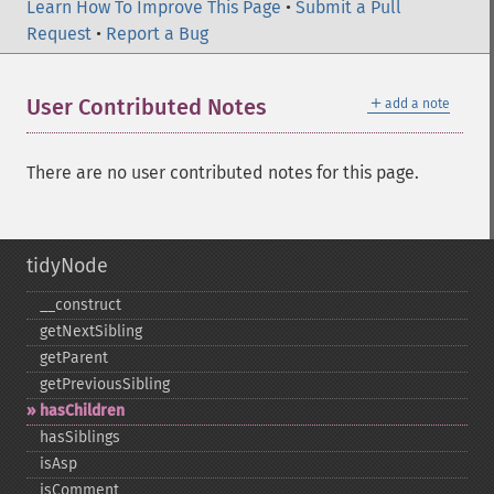
Learn How To Improve This Page
•
Submit a Pull
Request
•
Report a Bug
＋
User Contributed Notes
add a note
There are no user contributed notes for this page.
tidyNode
_​_​construct
getNextSibling
getParent
getPreviousSibling
hasChildren
hasSiblings
isAsp
isComment