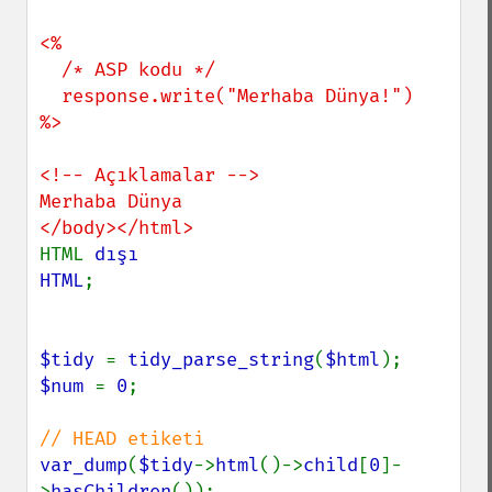
<%

  /* ASP kodu */

  response.write("Merhaba Dünya!")

%>

<!-- Açıklamalar -->

Merhaba Dünya

HTML 
dışı

HTML
;

$tidy 
= 
tidy_parse_string
(
$html
$num 
= 
0
;

var_dump
(
$tidy
->
html
()->
child
[
0
]-
>
hasChildren
());
