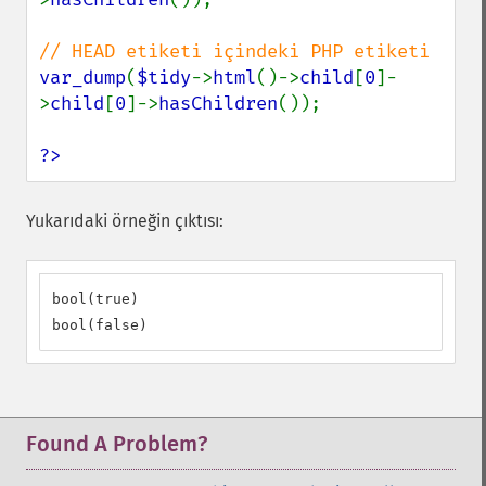
var_dump
(
$tidy
->
html
()->
child
[
0
]-
>
child
[
0
]->
hasChildren
());

?>
Yukarıdaki örneğin çıktısı:
bool(true)

bool(false)
Found A Problem?