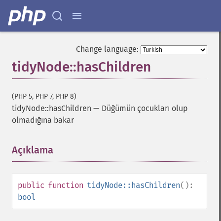
Change language:
tidyNode::hasChildren
(PHP 5, PHP 7, PHP 8)
tidyNode::hasChildren
—
Düğümün çocukları olup
olmadığına bakar
Açıklama
¶
public
function
tidyNode::hasChildren
():
bool