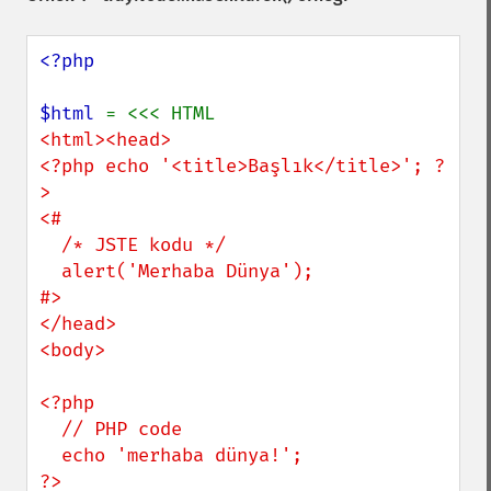
<?php

$html 
<html><head>

<?php echo '<title>Başlık</title>'; ?
>

<#

  /* JSTE kodu */

  alert('Merhaba Dünya');

#>

</head>

<body>

<?php

  // PHP code

  echo 'merhaba dünya!';

?>
