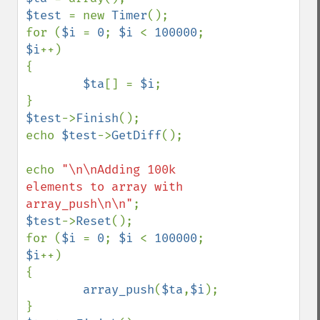
$test 
= new 
Timer
();

for (
$i 
= 
0
; 
$i 
< 
100000
; 
$i
++)

{

$ta
[] = 
$i
;

$test
->
Finish
();

echo 
$test
->
GetDiff
();

echo 
"\n\nAdding 100k 
elements to array with 
array_push\n\n"
$test
->
Reset
();

for (
$i 
= 
0
; 
$i 
< 
100000
; 
$i
++)

{

array_push
(
$ta
,
$i
);
