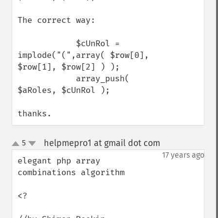
The correct way:

            $cUnRol = 
implode("(",array( $row[0], 
$row[1], $row[2] ) ); 

            array_push( 
$aRoles, $cUnRol ); 

thanks.
helpmepro1 at gmail dot com
5
¶
up
down
17 years ago
elegant php array 
combinations algorithm

<?
