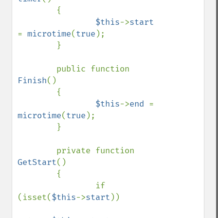
        {

$this
->
start 
= 
microtime
(
true
);

        }

        public function 
Finish
()

        {

$this
->
end 
= 
microtime
(
true
);

        }

        private function 
GetStart
()

        {

                if 
(isset(
$this
->
start
))
