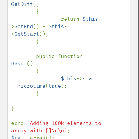
GetDiff
()

        {

                return 
$this
-
>
GetEnd
() - 
$this
-
>
GetStart
();

        }

        public function 
Reset
()

        {

$this
->
start 
= 
microtime
(
true
);

        }

}

echo 
"Adding 100k elements to 
array with []\n\n"
$ta 