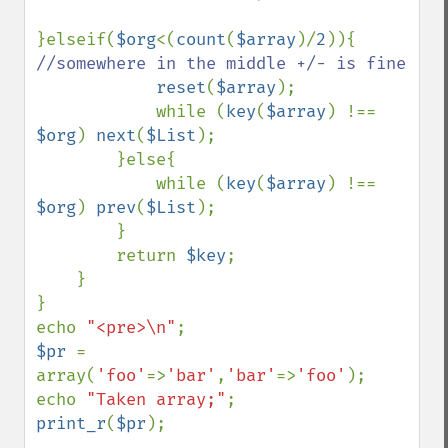
}elseif(
$org
<(
count
(
$array
)/
2
)){ 
//somewhere in the middle +/- is fine

reset
(
$array
);

            while (
key
(
$array
) !== 
$org
) 
next
(
$List
);

        }else{

            while (
key
(
$array
) !== 
$org
) 
prev
(
$List
);

        }

        return 
$key
;

    }

}

echo 
"<pre>\n"
$pr 
= 
array(
'foo'
=>
'bar'
,
'bar'
=>
'foo'
);

echo 
"Taken array;"
print_r
(
$pr
);
