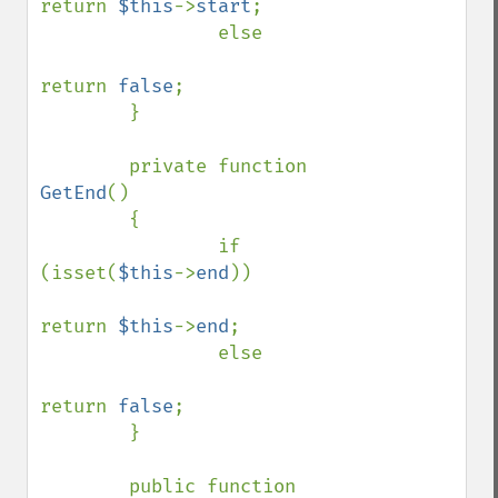
return 
$this
->
start
;

                else

return 
false
;

        }

        private function 
GetEnd
()

        {

                if 
(isset(
$this
->
end
))

return 
$this
->
end
;

                else

return 
false
;

        }

        public function 