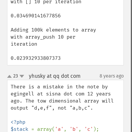
with [] 10 per iteration

0.034690141677856

Adding 100k elements to array 
with array_push 10 per 
iteration

0.023932933807373
yhusky at qq dot com
23
8 years ago
¶
up
down
There is a mistake in the note by 
egingell at sisna dot com 12 years 
ago. The tow dimensional array will 
output "d,e,f", not "a,b,c".

<?php

$stack 
= array(
'a'
, 
'b'
, 
'c'