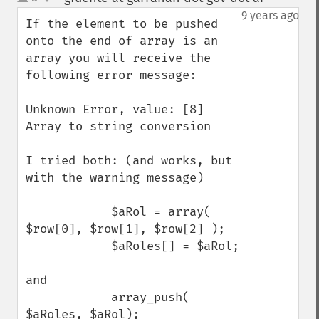
up
down
9 years ago
If the element to be pushed 
onto the end of array is an 
array you will receive the 
following error message: 

Unknown Error, value: [8] 
Array to string conversion

I tried both: (and works, but 
with the warning message)

            $aRol = array( 
$row[0], $row[1], $row[2] );

            $aRoles[] = $aRol;

and 

            array_push( 
$aRoles, $aRol);
