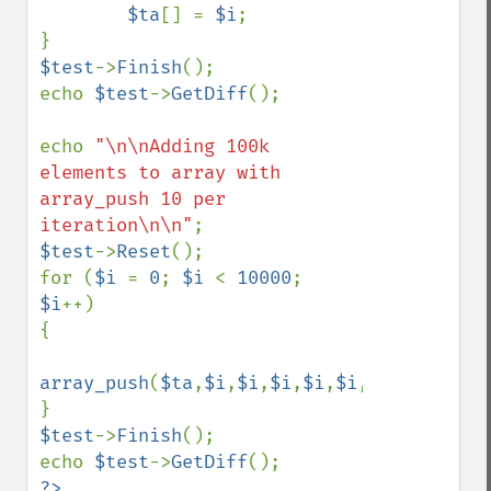
$ta
[] = 
$i
;

$test
->
Finish
();

echo 
$test
->
GetDiff
();

echo 
"\n\nAdding 100k 
elements to array with 
array_push 10 per 
iteration\n\n"
$test
->
Reset
();

for (
$i 
= 
0
; 
$i 
< 
10000
; 
$i
++)

{

array_push
(
$ta
,
$i
,
$i
,
$i
,
$i
,
$i
,
$i
,
$i
,
$i
,
$i
$test
->
Finish
();

echo 
$test
->
GetDiff