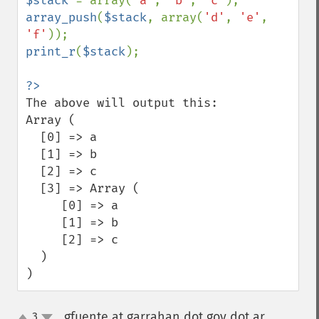
$stack 
= array(
'a'
, 
'b'
, 
'c'
array_push
(
$stack
, array(
'd'
, 
'e'
, 
'f'
print_r
(
$stack
);

The above will output this:

Array (

  [0] => a

  [1] => b

  [2] => c

  [3] => Array (

     [0] => a

     [1] => b

     [2] => c

  )

)
gfuente at garrahan dot gov dot ar
3
¶