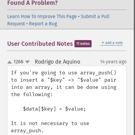
Found A Problem?
Learn How To Improve This Page
•
Submit a Pull
Request
•
Report a Bug
＋
User Contributed Notes
add a note
11 notes
Rodrigo de Aquino
1266
14 years ago
¶
up
down
If you're going to use array_push() 
to insert a "$key" => "$value" pair 
into an array, it can be done using 
the following:

    $data[$key] = $value;

It is not necessary to use 
array_push.