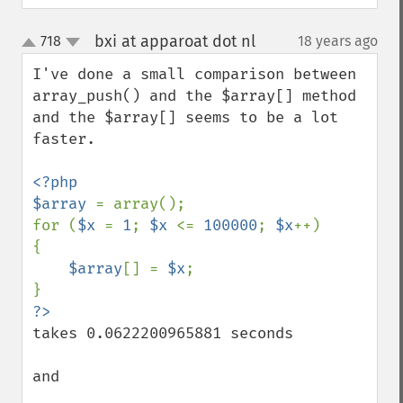
bxi at apparoat dot nl
718
18 years ago
¶
up
down
I've done a small comparison between 
array_push() and the $array[] method 
and the $array[] seems to be a lot 
faster.

<?php

$array 
= array();

for (
$x 
= 
1
; 
$x 
<= 
100000
; 
$x
++)

{

$array
[] = 
$x
;

takes 0.0622200965881 seconds

and
