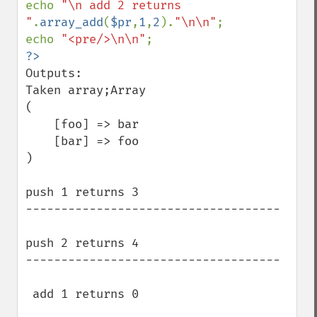
echo 
"\n add 2 returns 
"
.
array_add
(
$pr
,
1
,
2
).
"\n\n"
;

echo 
"<pre/>\n\n"
Outputs:

Taken array;Array

(

    [foo] => bar

    [bar] => foo

)

push 1 returns 3

------------------------------------

push 2 returns 4

------------------------------------

 add 1 returns 0
