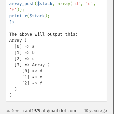
array_push
(
$stack
, array(
'd'
, 
'e'
, 
'f'
print_r
(
$stack
The above will output this:

Array (

  [0] => a

  [1] => b

  [2] => c

  [3] => Array (

     [0] => d

     [1] => e

     [2] => f

  )

)
raat1979 at gmail dot com
6
10 years ago
¶
up