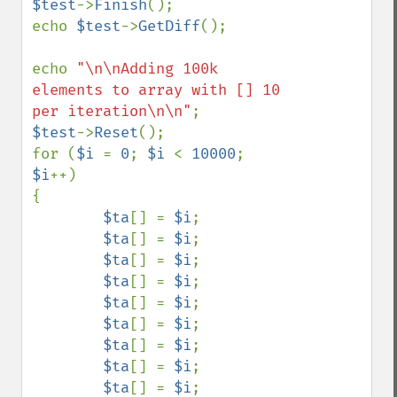
$test
->
Finish
();

echo 
$test
->
GetDiff
();

echo 
"\n\nAdding 100k 
elements to array with [] 10 
per iteration\n\n"
$test
->
Reset
();

for (
$i 
= 
0
; 
$i 
< 
10000
; 
$i
++)

{

$ta
[] = 
$i
;

$ta
[] = 
$i
;

$ta
[] = 
$i
;

$ta
[] = 
$i
;

$ta
[] = 
$i
;

$ta
[] = 
$i
;

$ta
[] = 
$i
;

$ta
[] = 
$i
;

$ta
[] = 
$i
;
