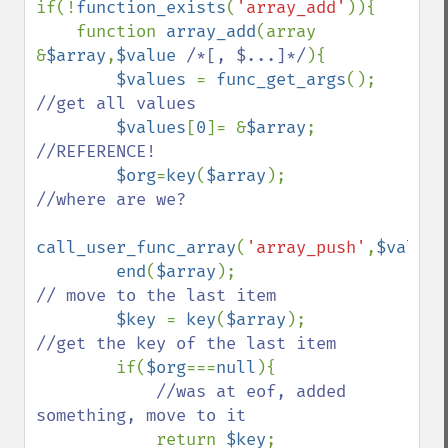
if(!
function_exists
(
'array_add'
)){

    function 
array_add
(array 
&
$array
,
$value 
/*[, $...]*/
){

$values 
= 
func_get_args
();     
//get all values

$values
[
0
]= &
$array
;        
//REFERENCE!

$org
=
key
(
$array
);              
//where are we?

call_user_func_array
(
'array_push'
,
$values
end
(
$array
);                 
// move to the last item

$key 
= 
key
(
$array
);         
//get the key of the last item

if(
$org
===
null
){

//was at eof, added 
something, move to it

return 
$key
;
