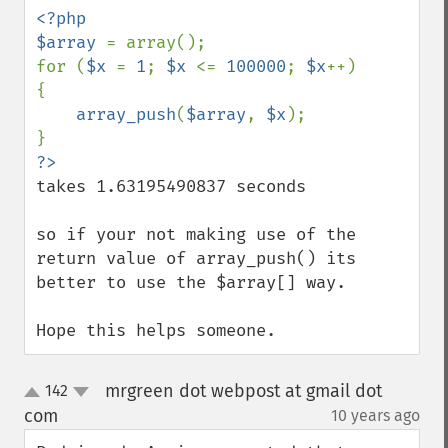
<?php

$array 
= array();

for (
$x 
= 
1
; 
$x 
<= 
100000
; 
$x
++)

{

array_push
(
$array
, 
$x
);

takes 1.63195490837 seconds

so if your not making use of the 
return value of array_push() its 
better to use the $array[] way.

Hope this helps someone.
mrgreen dot webpost at gmail dot
142
up
down
com
10 years ago
¶