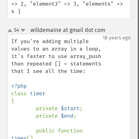
=> 2, "element3" => 3, "element4" => 
4 ]
willdemaine at gmail dot com
54
¶
up
down
18 years ago
If you're adding multiple 
values to an array in a loop, 
it's faster to use array_push 
than repeated [] = statements 
that I see all the time:

class 
{

        private 
$start
;

        private 
$end
;

        public function 
timer
()
