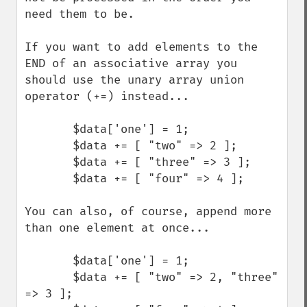
need them to be.

If you want to add elements to the 
END of an associative array you 
should use the unary array union 
operator (+=) instead...

       $data['one'] = 1;

       $data += [ "two" => 2 ];

       $data += [ "three" => 3 ];

       $data += [ "four" => 4 ];

You can also, of course, append more 
than one element at once...

       $data['one'] = 1;

       $data += [ "two" => 2, "three" 
=> 3 ];
