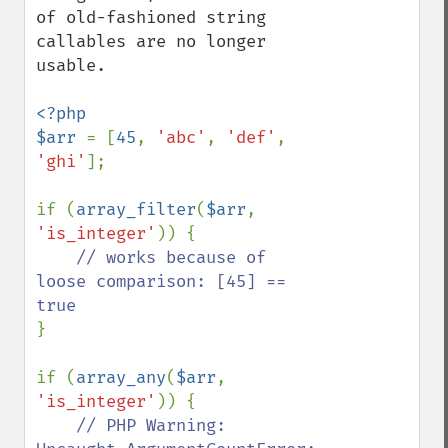
of old-fashioned string 
callables are no longer 
usable.

<?php

$arr 
= [
45
, 
'abc'
, 
'def'
, 
'ghi'
];

if (
array_filter
(
$arr
, 
'is_integer'
)) {

// works because of 
loose comparison: [45] == 
}

if (
array_any
(
$arr
, 
'is_integer'
)) {

// PHP Warning:  