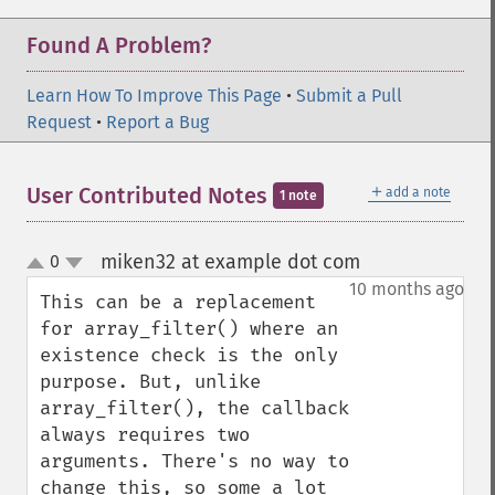
Found A Problem?
Learn How To Improve This Page
•
Submit a Pull
Request
•
Report a Bug
＋
User Contributed Notes
add a note
1 note
miken32 at example dot com
0
¶
up
down
10 months ago
This can be a replacement 
for array_filter() where an 
existence check is the only 
purpose. But, unlike 
array_filter(), the callback 
always requires two 
arguments. There's no way to 
change this, so some a lot 