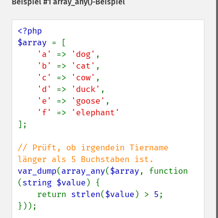
Beispiel #1
array_any()
-Beispiel
<?php

$array 
= [

'a' 
=> 
'dog'
,

'b' 
=> 
'cat'
,

'c' 
=> 
'cow'
,

'd' 
=> 
'duck'
,

'e' 
=> 
'goose'
,

'f' 
=> 
];

// Prüft, ob irgendein Tiername 
var_dump
(
array_any
(
$array
, function 
(
string $value
) {

    return 
strlen
(
$value
) > 
5
;

}));
