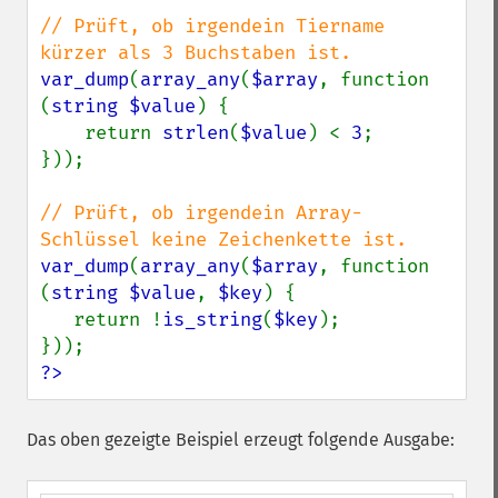
// Prüft, ob irgendein Tiername 
var_dump
(
array_any
(
$array
, function 
(
string $value
) {

    return 
strlen
(
$value
) < 
3
;

}));

// Prüft, ob irgendein Array-
var_dump
(
array_any
(
$array
, function 
(
string $value
, 
$key
) {

   return !
is_string
(
$key
);

?>
Das oben gezeigte Beispiel erzeugt folgende Ausgabe: