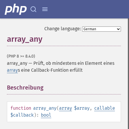
Change language:
array_any
(PHP 8 >= 8.4.0)
array_any
—
Prüft, ob mindestens ein Element eines
array
s eine Callback-Funktion erfüllt
Beschreibung
¶
function
array_any
(
array
$array
,
callable
$callback
):
bool