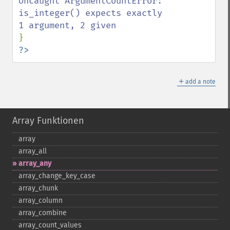
Uncaught ArgumentCountError: 
is_integer() expects exactly 
?>
＋
add a note
Array Funktionen
array
array_​all
array_​any
array_​change_​key_​case
array_​chunk
array_​column
array_​combine
array_​count_​values