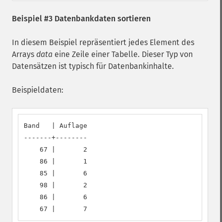
Beispiel #3 Datenbankdaten sortieren
In diesem Beispiel repräsentiert jedes Element des
Arrays
data
eine Zeile einer Tabelle. Dieser Typ von
Datensätzen ist typisch für Datenbankinhalte.
Beispieldaten:
Band   | Auflage

-------+--------

    67 |       2

    86 |       1

    85 |       6

    98 |       2

    86 |       6

    67 |       7