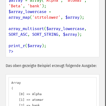
$array 
= array(
'Alpha'
, 
'atomar'
, 
'Beta'
, 
'bank'
$array_lowercase 
= 
array_map
(
'strtolower'
, 
$array
);

array_multisort
(
$array_lowercase
, 
SORT_ASC
, 
SORT_STRING
, 
$array
);

print_r
(
$array
?>
Das oben gezeigte Beispiel erzeugt folgende Ausgabe:
Array

(

    [0] => Alpha

    [1] => atomar

    [2] => bank
