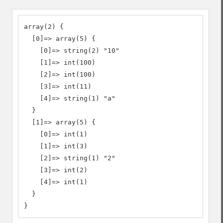
array(2) {

  [0]=> array(5) {

    [0]=> string(2) "10"

    [1]=> int(100)

    [2]=> int(100)

    [3]=> int(11)

    [4]=> string(1) "a"

  }

  [1]=> array(5) {

    [0]=> int(1)

    [1]=> int(3)

    [2]=> string(1) "2"

    [3]=> int(2)

    [4]=> int(1)

  }

}