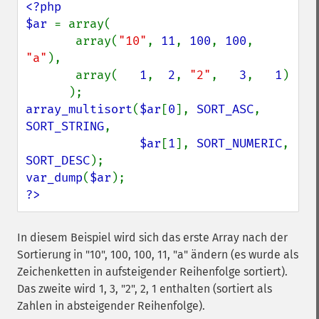
<?php

$ar 
= array(

       array(
"10"
, 
11
, 
100
, 
100
, 
"a"
),

       array(   
1
,  
2
, 
"2"
,   
3
,   
1
)

array_multisort
(
$ar
[
0
], 
SORT_ASC
, 
SORT_STRING
,

$ar
[
1
], 
SORT_NUMERIC
, 
SORT_DESC
var_dump
(
$ar
?>
In diesem Beispiel wird sich das erste Array nach der
Sortierung in "10", 100, 100, 11, "a" ändern (es wurde als
Zeichenketten in aufsteigender Reihenfolge sortiert).
Das zweite wird 1, 3, "2", 2, 1 enthalten (sortiert als
Zahlen in absteigender Reihenfolge).