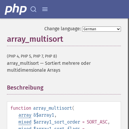
Change language:
array_multisort
(PHP 4, PHP 5, PHP 7, PHP 8)
array_multisort
—
Sortiert mehrere oder
multidimensionale Arrays
Beschreibung
¶
function
array_multisort
(
array
&$array1
,
mixed
$array1_sort_order
= SORT_ASC
,
mixed
$array1_sort_flags
=