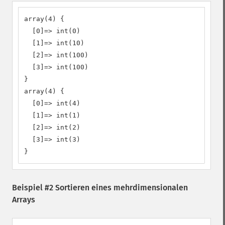
array(4) {

  [0]=> int(0)

  [1]=> int(10)

  [2]=> int(100)

  [3]=> int(100)

}

array(4) {

  [0]=> int(4)

  [1]=> int(1)

  [2]=> int(2)

  [3]=> int(3)

}
Beispiel #2 Sortieren eines mehrdimensionalen
Arrays