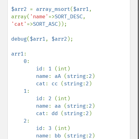
$arr2 
= 
array_msort
(
$arr1
, 
array(
'name'
=>
SORT_DESC
, 
'cat'
=>
SORT_ASC
));

debug
(
$arr1
, 
$arr2
);

arr1
:

0
:

id
: 
1 
(int)

name
: 
aA 
(
string
:
2
)

cat
: 
cc 
(
string
:
2
)

1
:

id
: 
2 
(int)

name
: 
aa 
(
string
:
2
)

cat
: 
dd 
(
string
:
2
)

2
:

id
: 
3 
(int)

name
: 
bb 
(
string
:
2
)
