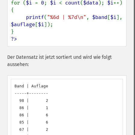
for (
$i 
= 
0
; 
$i 
< 
count
(
$data
); 
$i
++) 
{

printf
(
"%6d | %7d\n"
, 
$band
[
$i
], 
$auflage
[
$i
]);

?>
Der Datensatz ist jetzt sortiert und wird wie folgt
aussehen:
Band | Auflage

-----+--------

  98 |       2

  86 |       1

  86 |       6

  85 |       6

  67 |       2
