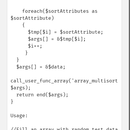
    foreach($sortAttributes as 
$sortAttribute)

    {      

      $tmp[$i] = $sortAttribute;

      $args[] = &$tmp[$i];

      $i++;      

     }

  }

  $args[] = &$data;

call_user_func_array('array_multisort', 
$args);

  return end($args);

} 

Usage:

//Fill an array with random test data
