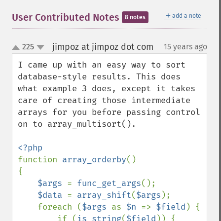
＋
User Contributed Notes
add a note
8 notes
jimpoz at jimpoz dot com
225
15 years ago
¶
up
down
I came up with an easy way to sort 
database-style results. This does 
what example 3 does, except it takes 
care of creating those intermediate 
arrays for you before passing control 
on to array_multisort(). 

function 
array_orderby
()

{

$args 
= 
func_get_args
();

$data 
= 
array_shift
(
$args
);

    foreach (
$args 
as 
$n 
=> 
$field
) {

        if (
is_string
(
$field
)) {
