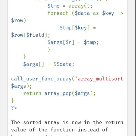
$tmp 
= array();

            foreach (
$data 
as 
$key 
=> 
$row
)

$tmp
[
$key
] = 
$row
[
$field
];

$args
[
$n
] = 
$tmp
;

            }

    }

$args
[] = &
$data
;

call_user_func_array
(
'array_multisort'
, 
$args
);

    return 
array_pop
(
$args
);

The sorted array is now in the return 
value of the function instead of 