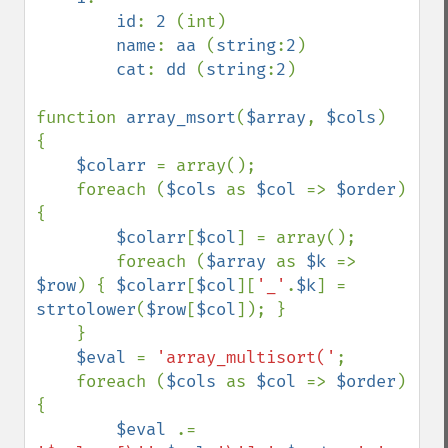
id
: 
2 
(int)

name
: 
aa 
(
string
:
2
)

cat
: 
dd 
(
string
:
2
)

function 
array_msort
(
$array
, 
$cols
)

{

$colarr 
= array();

    foreach (
$cols 
as 
$col 
=> 
$order
) 
{

$colarr
[
$col
] = array();

        foreach (
$array 
as 
$k 
=> 
$row
) { 
$colarr
[
$col
][
'_'
.
$k
] = 
strtolower
(
$row
[
$col
]); }

    }

$eval 
= 
'array_multisort('
;

    foreach (
$cols 
as 
$col 
=> 
$order
) 
{

$eval 
.= 