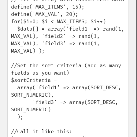
define('MAX_ITEMS', 15);

define('MAX_VAL', 20);

for($i=0; $i < MAX_ITEMS; $i++)

  $data[] = array('field1' => rand(1, 
MAX_VAL), 'field2' => rand(1, 
MAX_VAL), 'field3' => rand(1, 
MAX_VAL) );

//Set the sort criteria (add as many 
fields as you want)

$sortCriteria = 

  array('field1' => array(SORT_DESC, 
SORT_NUMERIC), 

       'field3' => array(SORT_DESC, 
SORT_NUMERIC)

  );

//Call it like this:  
