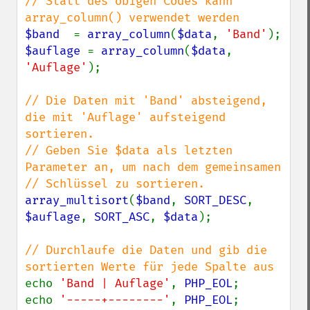
// Statt des obigen Codes kann 
$band  
= 
array_column
(
$data
, 
'Band'
$auflage 
= 
array_column
(
$data
, 
'Auflage'
);

// Die Daten mit 'Band' absteigend, 
die mit 'Auflage' aufsteigend 
sortieren.

// Geben Sie $data als letzten 
Parameter an, um nach dem gemeinsamen

array_multisort
(
$band
, 
SORT_DESC
, 
$auflage
, 
SORT_ASC
, 
$data
);

// Durchlaufe die Daten und gib die 
echo 
'Band | Auflage'
, 
PHP_EOL
;

echo 
'-----+--------'
, 
PHP_EOL
;
