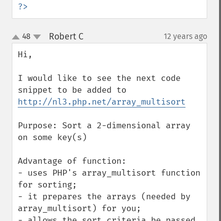
?>
Robert C
48
12 years ago
¶
up
down
Hi,

I would like to see the next code 
snippet to be added to 
http://nl3.php.net/array_multisort
Purpose: Sort a 2-dimensional array 
on some key(s)

Advantage of function: 

- uses PHP's array_multisort function 
for sorting;

- it prepares the arrays (needed by 
array_multisort) for you;

- allows the sort criteria be passed 