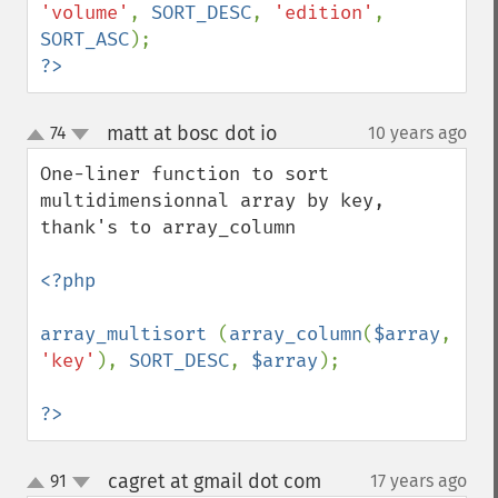
'volume'
, 
SORT_DESC
, 
'edition'
, 
SORT_ASC
?>
matt at bosc dot io
74
10 years ago
¶
up
down
One-liner function to sort 
multidimensionnal array by key, 
thank's to array_column

<?php

array_multisort 
(
array_column
(
$array
, 
'key'
), 
SORT_DESC
, 
$array
);

?>
cagret at gmail dot com
91
17 years ago
¶
up