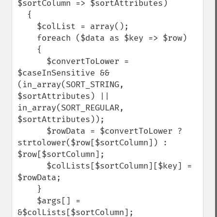
$sortColumn => $sortAttributes)  

  {

    $colList = array(); 

    foreach ($data as $key => $row)

    { 

      $convertToLower = 
$caseInSensitive && 
(in_array(SORT_STRING, 
$sortAttributes) || 
in_array(SORT_REGULAR, 
$sortAttributes)); 

      $rowData = $convertToLower ? 
strtolower($row[$sortColumn]) : 
$row[$sortColumn]; 

      $colLists[$sortColumn][$key] = 
$rowData;

    }

    $args[] = 
&$colLists[$sortColumn];
