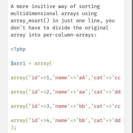
down
A more inuitive way of sorting 
multidimensional arrays using 
array_msort() in just one line, you 
don't have to divide the original 
array into per-column-arrays:

<?php

$arr1 
= array(

array(
'id'
=>
1
,
'name'
=>
'aA'
,
'cat'
=>
'cc'
),

array(
'id'
=>
2
,
'name'
=>
'aa'
,
'cat'
=>
'dd'
),

array(
'id'
=>
3
,
'name'
=>
'bb'
,
'cat'
=>
'cc'
),

array(
'id'
=>
4
,
'name'
=>
'bb'
,
'cat'
=>
'dd'
)

);
