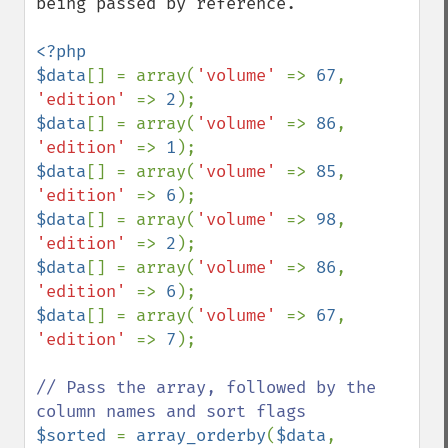
being passed by reference.

<?php

$data
[] = array(
'volume' 
=> 
67
, 
'edition' 
=> 
2
$data
[] = array(
'volume' 
=> 
86
, 
'edition' 
=> 
1
$data
[] = array(
'volume' 
=> 
85
, 
'edition' 
=> 
6
$data
[] = array(
'volume' 
=> 
98
, 
'edition' 
=> 
2
$data
[] = array(
'volume' 
=> 
86
, 
'edition' 
=> 
6
$data
[] = array(
'volume' 
=> 
67
, 
'edition' 
=> 
7
);

// Pass the array, followed by the 
$sorted 
= 
array_orderby
(
$data
, 