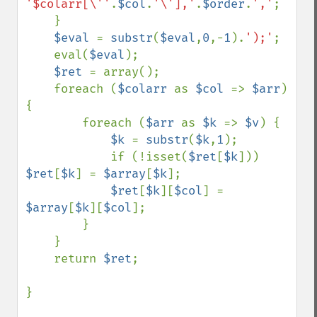
'$colarr[\''
.
$col
.
'\'],'
.
$order
.
','
;

    }

$eval 
= 
substr
(
$eval
,
0
,-
1
).
');'
;

    eval(
$eval
);

$ret 
= array();

    foreach (
$colarr 
as 
$col 
=> 
$arr
) 
{

        foreach (
$arr 
as 
$k 
=> 
$v
) {

$k 
= 
substr
(
$k
,
1
);

            if (!isset(
$ret
[
$k
])) 
$ret
[
$k
] = 
$array
[
$k
];

$ret
[
$k
][
$col
] = 
$array
[
$k
][
$col
];

        }

    }

    return 
$ret
;

}
