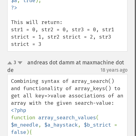
$a
, 
true
This will return:

str1 = 0, str2 = 0, str3 = 0, str1 
strict = 1, str2 strict = 2, str3 
strict = 3
andreas dot damm at maxmachine dot
3
up
down
de
18 years ago
¶
Combining syntax of array_search() 
and functionality of array_keys() to 
get all key=>value associations of an 
function 
array_search_values
( 
$m_needle
, 
$a_haystack
, 
$b_strict 
= 
false
){
