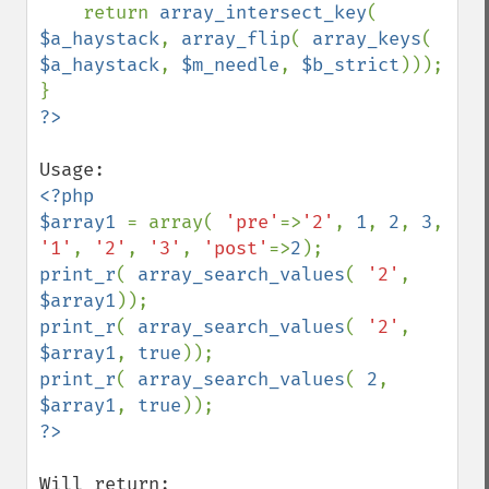
    return 
array_intersect_key
( 
$a_haystack
, 
array_flip
( 
array_keys
( 
$a_haystack
, 
$m_needle
, 
$b_strict
)));

<?php

$array1 
= array( 
'pre'
=>
'2'
, 
1
, 
2
, 
3
, 
'1'
, 
'2'
, 
'3'
, 
'post'
=>
2
print_r
( 
array_search_values
( 
'2'
, 
$array1
print_r
( 
array_search_values
( 
'2'
, 
$array1
, 
true
print_r
( 
array_search_values
( 
2
, 
$array1
, 
true
Will return:
