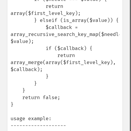
            return 
array($first_level_key);

        } elseif (is_array($value)) {

            $callback = 
array_recursive_search_key_map($needle, 
$value);

            if ($callback) {

                return 
array_merge(array($first_level_key), 
$callback);

            }

        }

    }

    return false;

}

usage example:

-------------------
