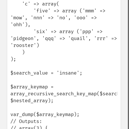
    'c' => array(

        'five' => array ('mmm' => 
'mow', 'nnn' => 'no', 'ooo' => 
'ohh'),

        'six' => array ('ppp' => 
'pidgeon', 'qqq' => 'quail', 'rrr' => 
'rooster')

    )

);

$search_value = 'insane';

$array_keymap = 
array_recursive_search_key_map($search_val
$nested_array);

var_dump($array_keymap);

// Outputs:

// array(3) {
