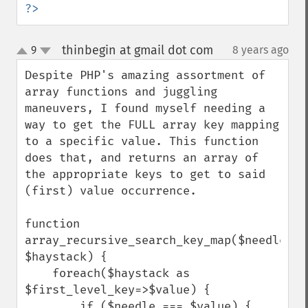
?>
thinbegin at gmail dot com
9
8 years ago
¶
up
down
Despite PHP's amazing assortment of 
array functions and juggling 
maneuvers, I found myself needing a 
way to get the FULL array key mapping 
to a specific value. This function 
does that, and returns an array of 
the appropriate keys to get to said 
(first) value occurrence.

function 
array_recursive_search_key_map($needle, 
$haystack) {

    foreach($haystack as 
$first_level_key=>$value) {

        if ($needle === $value) {
