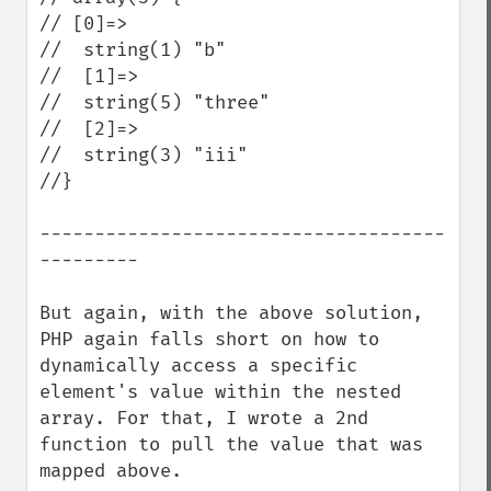
// [0]=>

//  string(1) "b"

//  [1]=>

//  string(5) "three"

//  [2]=>

//  string(3) "iii"

//}

-------------------------------------
---------

But again, with the above solution, 
PHP again falls short on how to 
dynamically access a specific 
element's value within the nested 
array. For that, I wrote a 2nd 
function to pull the value that was 
mapped above.
