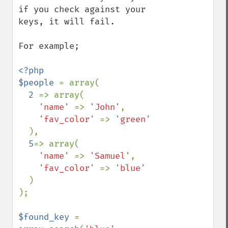
if you check against your 
keys, it will fail.

For example;

<?php

$people 
= array(

2 
=> array(

'name' 
=> 
'John'
,

'fav_color' 
=> 
'green'

),

5
=> array(

'name' 
=> 
'Samuel'
,

'fav_color' 
=> 
'blue'

)

);

$found_key 
= 