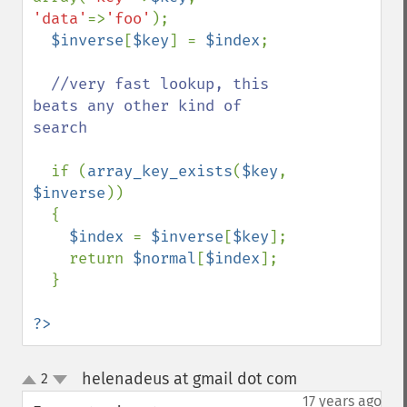
'data'
=>
'foo'
);

$inverse
[
$key
] = 
$index
;

//very fast lookup, this 
beats any other kind of 
search

if (
array_key_exists
(
$key
, 
$inverse
)) 

  {

$index 
= 
$inverse
[
$key
];

    return 
$normal
[
$index
];

  }

?>
helenadeus at gmail dot com
2
¶
up
down
17 years ago