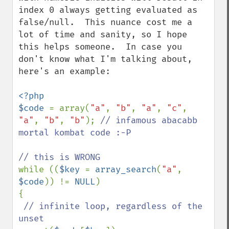
index 0 always getting evaluated as 
false/null.  This nuance cost me a 
lot of time and sanity, so I hope 
this helps someone.  In case you 
don't know what I'm talking about, 
here's an example:

<?php

$code 
= array(
"a"
, 
"b"
, 
"a"
, 
"c"
, 
"a"
, 
"b"
, 
"b"
); 
// infamous abacabb 
mortal kombat code :-P

while ((
$key 
= 
array_search
(
"a"
, 
$code
)) != 
NULL
)

{

// infinite loop, regardless of the 
unset
