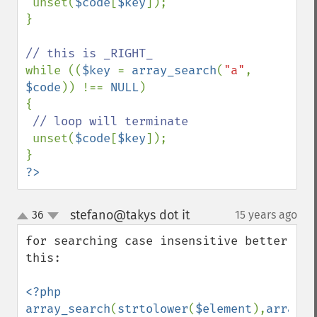
unset(
$code
[
$key
]);

}

while ((
$key 
= 
array_search
(
"a"
, 
$code
)) !== 
NULL
)

{

// loop will terminate

unset(
$code
[
$key
]);

?>
stefano@takys dot it
36
15 years ago
¶
up
down
for searching case insensitive better 
this:

<?php

array_search
(
strtolower
(
$element
),
array_m