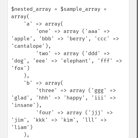
$nested_array = $sample_array = 
array(

    'a' => array(

        'one' => array ('aaa' => 
'apple', 'bbb' => 'berry', 'ccc' => 
'cantalope'),

        'two' => array ('ddd' => 
'dog', 'eee' => 'elephant', 'fff' => 
'fox')

    ),

    'b' => array(

        'three' => array ('ggg' => 
'glad', 'hhh' => 'happy', 'iii' => 
'insane'),

        'four' => array ('jjj' => 
'jim', 'kkk' => 'kim', 'lll' => 
'liam')

    ),
