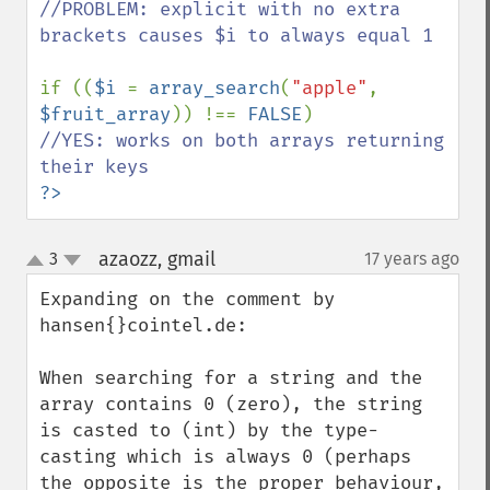
//PROBLEM: explicit with no extra 
brackets causes $i to always equal 1

if ((
$i 
= 
array_search
(
"apple"
, 
$fruit_array
)) !== 
FALSE
//YES: works on both arrays returning 
?>
azaozz, gmail
3
17 years ago
¶
up
down
Expanding on the comment by 
hansen{}cointel.de:

When searching for a string and the 
array contains 0 (zero), the string 
is casted to (int) by the type-
casting which is always 0 (perhaps 
the opposite is the proper behaviour, 