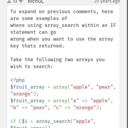
RichGC
13
20 years ago
¶
up
down
To expand on previous comments, here 
are some examples of

where using array_search within an IF 
statement can go

wrong when you want to use the array 
key thats returned.

Take the following two arrays you 
wish to search:

<?php

$fruit_array 
= array(
"apple"
, 
"pear"
, 
"orange"
$fruit_array 
= array(
"a" 
=> 
"apple"
, 
"b" 
=> 
"pear"
, 
"c" 
=> 
"orange"
);

if (
$i 
= 
array_search
(
"apple"
, 