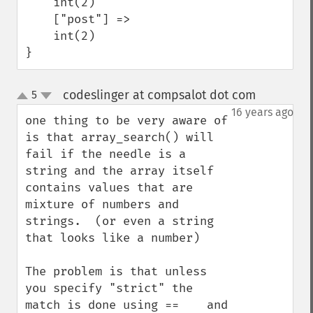
    int(2)

    ["post"] =>

    int(2)

}
codeslinger at compsalot dot com
5
¶
up
down
16 years ago
one thing to be very aware of 
is that array_search() will 
fail if the needle is a 
string and the array itself 
contains values that are 
mixture of numbers and 
strings.  (or even a string 
that looks like a number)

The problem is that unless 
you specify "strict" the 
match is done using ==    and 