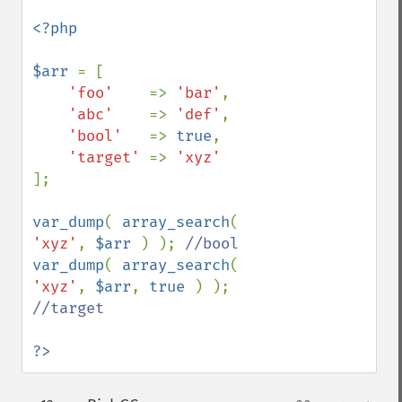
<?php

$arr 
= [

'foo'    
=> 
'bar'
,

'abc'    
=> 
'def'
,

'bool'   
=> 
true
,

'target' 
=> 
];

var_dump
( 
array_search
( 
'xyz'
, 
$arr 
) ); 
var_dump
( 
array_search
( 
'xyz'
, 
$arr
, 
true 
) ); 
//target

?>