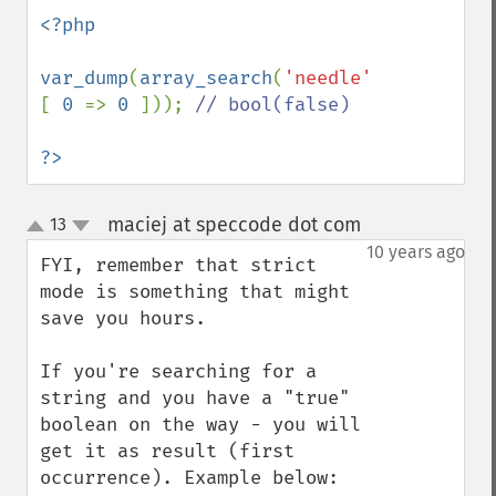
<?php

var_dump
(
array_search
(
'needle'
, 
[ 
0 
=> 
0 
])); 
// bool(false)

?>
maciej at speccode dot com
13
¶
up
down
10 years ago
FYI, remember that strict 
mode is something that might 
save you hours.

If you're searching for a 
string and you have a "true" 
boolean on the way - you will 
get it as result (first 
occurrence). Example below:
