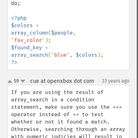
do;

<?php

$colors 
= 
array_column
(
$people
, 
'fav_color'
$found_key 
= 
array_search
(
'blue'
, 
$colors
?>
cue at openxbox dot com
59
23 years ago
¶
up
down
If you are using the result of 
array_search in a condition 
statement, make sure you use the === 
operator instead of == to test 
whether or not it found a match.  
Otherwise, searching through an array 
with numeric indicies will result in 