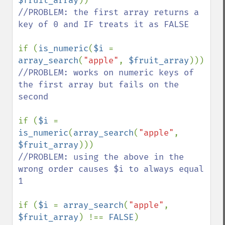
$fruit_array
//PROBLEM: the first array returns a 
key of 0 and IF treats it as FALSE

if (
is_numeric
(
$i 
= 
array_search
(
"apple"
, 
$fruit_array
//PROBLEM: works on numeric keys of 
the first array but fails on the 
second

if (
$i 
= 
is_numeric
(
array_search
(
"apple"
, 
$fruit_array
//PROBLEM: using the above in the 
wrong order causes $i to always equal 
1

if (
$i 
= 
array_search
(
"apple"
, 
$fruit_array
) !== 
FALSE