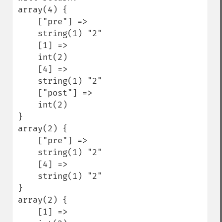
array(4) {

    ["pre"] =>

    string(1) "2"

    [1] =>

    int(2)

    [4] =>

    string(1) "2"

    ["post"] =>

    int(2)

}

array(2) {

    ["pre"] =>

    string(1) "2"

    [4] =>

    string(1) "2"

}

array(2) {

    [1] =>
