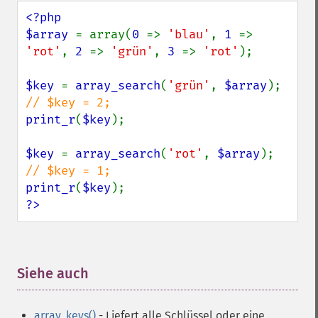
<?php

$array 
= array(
0 
=> 
'blau'
, 
1 
=> 
'rot'
, 
2 
=> 
'grün'
, 
3 
=> 
'rot'
);

$key 
= 
array_search
(
'grün'
, 
$array
); 
print_r
(
$key
);

$key 
= 
array_search
(
'rot'
, 
$array
);  
print_r
(
$key
?>
Siehe auch
¶
array_keys()
- Liefert alle Schlüssel oder eine