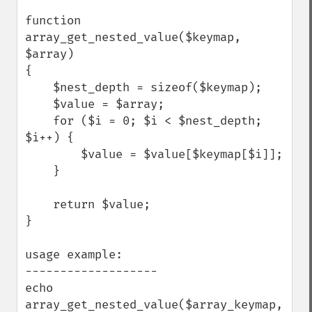
function 
array_get_nested_value($keymap, 
$array)

{

    $nest_depth = sizeof($keymap);

    $value = $array;

    for ($i = 0; $i < $nest_depth; 
$i++) {

        $value = $value[$keymap[$i]];

    }

    return $value;

}

usage example:

-------------------

echo 
array_get_nested_value($array_keymap, 