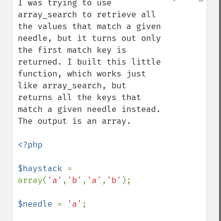
I was trying to use 
array_search to retrieve all 
the values that match a given 
needle, but it turns out only 
the first match key is 
returned. I built this little 
function, which works just 
like array_search, but 
returns all the keys that 
match a given needle instead. 
The output is an array.

<?php

$haystack 
= 
array(
'a'
,
'b'
,
'a'
,
'b'
);

$needle 
= 
'a'
;
