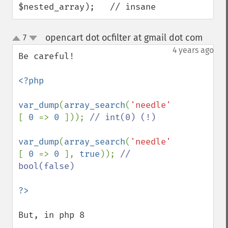
$nested_array);   // insane
opencart dot ocfilter at gmail dot com
7
¶
up
down
4 years ago
Be careful!

<?php

var_dump
(
array_search
(
'needle'
, 
[ 
0 
=> 
0 
])); 
// int(0) (!)

var_dump
(
array_search
(
'needle'
, 
[ 
0 
=> 
0 
], 
true
)); 
// 
bool(false)

But, in php 8
