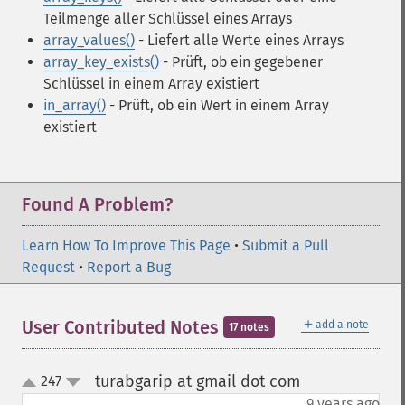
Teilmenge aller Schlüssel eines Arrays
array_values()
- Liefert alle Werte eines Arrays
array_key_exists()
- Prüft, ob ein gegebener
Schlüssel in einem Array existiert
in_array()
- Prüft, ob ein Wert in einem Array
existiert
Found A Problem?
Learn How To Improve This Page
•
Submit a Pull
Request
•
Report a Bug
＋
User Contributed Notes
add a note
17 notes
turabgarip at gmail dot com
247
¶
up
down
9 years ago