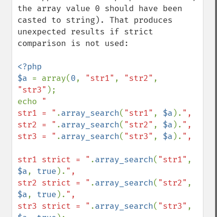
the array value 0 should have been 
casted to string). That produces 
unexpected results if strict 
comparison is not used:

<?php

$a 
= array(
0
, 
"str1"
, 
"str2"
, 
"str3"
);

echo 
"

str1 = "
.
array_search
(
"str1"
, 
$a
).
",

str2 = "
.
array_search
(
"str2"
, 
$a
).
",

str3 = "
.
array_search
(
"str3"
, 
$a
).
",

str1 strict = "
.
array_search
(
"str1"
, 
$a
, 
true
).
",

str2 strict = "
.
array_search
(
"str2"
, 
$a
, 
true
).
",

str3 strict = "
.
array_search
(
"str3"
, 