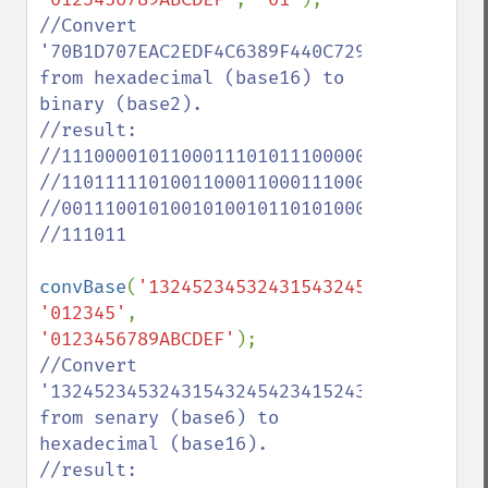
//Convert 
'70B1D707EAC2EDF4C6389F440C7294B51FFF57BB'
from hexadecimal (base16) to 
binary (base2).

//result: 

//111000010110001110101110000011111101010
//110111110100110001100011100010011111010
//001110010100101001011010100011111111111
//111011

convBase
(
'1324523453243154324542341524315
'012345'
, 
'0123456789ABCDEF'
//Convert 
'13245234532431543245423415243154321132002
from senary (base6) to 
hexadecimal (base16).

//result: 