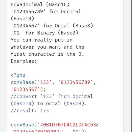
Hexadecimal (Base16)

'0123456789' for Decimal 
(Base10)

'01234567' for Octal (Base8)

'01' for Binary (Base2) 

You can really put in 
whatever you want and the 
first character is the 0.

Examples:

<?php 

convBase
(
'123'
, 
'0123456789'
, 
'01234567'
//Convert '123' from decimal 
(base10) to octal (base8).

//result: 173

convBase
(
'70B1D707EAC2EDF4C6389F440C7294B
'0123456789ABCDEF'
, 
'01'