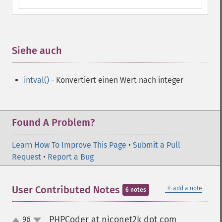
Siehe auch
¶
intval()
- Konvertiert einen Wert nach integer
Found A Problem?
Learn How To Improve This Page
•
Submit a Pull
Request
•
Report a Bug
＋
User Contributed Notes
add a note
6 notes
PHPCoder at niconet2k dot com
96
¶