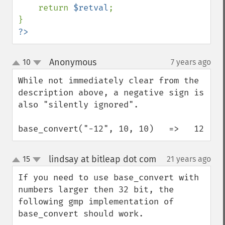
    return 
$retval
;

?>
Anonymous
10
7 years ago
¶
up
down
While not immediately clear from the 
description above, a negative sign is 
also "silently ignored".

base_convert("-12", 10, 10)   =>   12
lindsay at bitleap dot com
15
21 years ago
¶
up
down
If you need to use base_convert with 
numbers larger then 32 bit, the 
following gmp implementation of 
base_convert should work.
