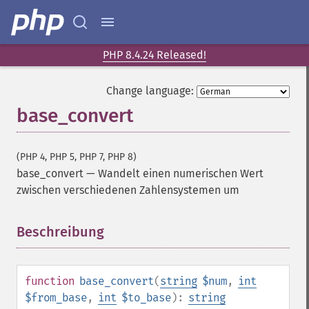
PHP 8.4.24 Released!
Change language:
base_convert
(PHP 4, PHP 5, PHP 7, PHP 8)
base_convert
—
Wandelt einen numerischen Wert
zwischen verschiedenen Zahlensystemen um
Beschreibung
¶
function
base_convert
(
string
$num
,
int
$from_base
,
int
$to_base
):
string