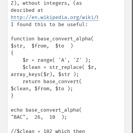
Z), wthout integers, (as 
descibed at 
http://en.wikipedia.org/wiki/Hexavigesima
I found this to be useful:

function base_convert_alpha(  
$str,  $from,  $to  )

{

    $r = range( 'A', 'Z' );

    $clean = str_replace( $r, 
array_keys($r), $str );

    return base_convert( 
$clean, $from, $to );

}

echo base_convert_alpha(  
"BAC",  26,  10  );

//$clean = 102 which then 