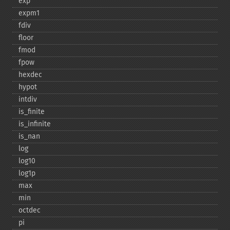
exp
expm1
fdiv
floor
fmod
fpow
hexdec
hypot
intdiv
is_​finite
is_​infinite
is_​nan
log
log10
log1p
max
min
octdec
pi