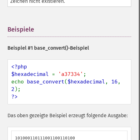
Zeichen nicht existieren.
Beispiele
¶
Beispiel #1
base_convert()
-Beispiel
<?php

$hexadecimal 
= 
'a37334'
;

echo 
base_convert
(
$hexadecimal
, 
16
, 
2
?>
Das oben gezeigte Beispiel erzeugt folgende Ausgabe:
101000110111001100110100