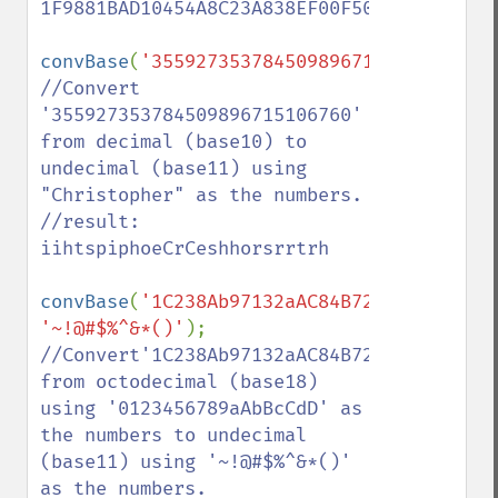
1F9881BAD10454A8C23A838EF00F50

convBase
(
'355927353784509896715106760'
,
'0
//Convert 
'355927353784509896715106760' 
from decimal (base10) to 
undecimal (base11) using 
"Christopher" as the numbers.

//result: 
iihtspiphoeCrCeshhorsrrtrh

convBase
(
'1C238Ab97132aAC84B72'
,
'01234567
'~!@#$%^&*()'
//Convert'1C238Ab97132aAC84B72' 
from octodecimal (base18) 
using '0123456789aAbBcCdD' as 
the numbers to undecimal 
(base11) using '~!@#$%^&*()' 
as the numbers.
