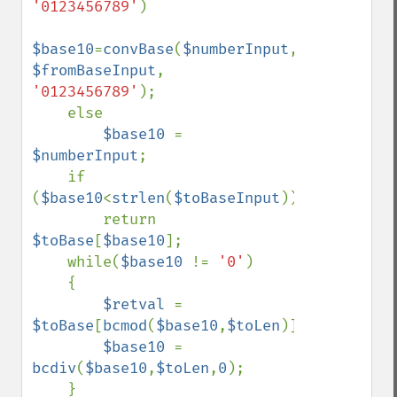
'0123456789'
)

$base10
=
convBase
(
$numberInput
, 
$fromBaseInput
, 
'0123456789'
);

    else

$base10 
= 
$numberInput
;

    if 
(
$base10
<
strlen
(
$toBaseInput
))

        return 
$toBase
[
$base10
];

    while(
$base10 
!= 
'0'
)

    {

$retval 
= 
$toBase
[
bcmod
(
$base10
,
$toLen
)].
$retval
;

$base10 
= 
bcdiv
(
$base10
,
$toLen
,
0
);

    }
