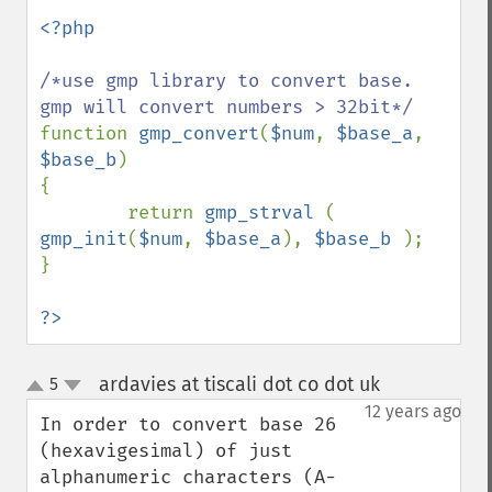
<?php

/*use gmp library to convert base. 
function 
gmp_convert
(
$num
, 
$base_a
, 
$base_b
)

{

        return 
gmp_strval 
( 
gmp_init
(
$num
, 
$base_a
), 
$base_b 
);

}

?>
ardavies at tiscali dot co dot uk
5
¶
up
down
12 years ago
In order to convert base 26 
(hexavigesimal) of just 
alphanumeric characters (A-