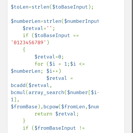
$toLen
=
strlen
(
$toBaseInput
);

$numberLen
=
strlen
(
$numberInput
);

$retval
=
''
;

    if (
$toBaseInput 
== 
'0123456789'
)

    {

$retval
=
0
;

        for (
$i 
= 
1
;
$i 
<= 
$numberLen
; 
$i
++)

$retval 
= 
bcadd
(
$retval
, 
bcmul
(
array_search
(
$number
[
$i
-
1
], 
$fromBase
),
bcpow
(
$fromLen
,
$numberLen
-
$i
))
        return 
$retval
;

    }

    if (
$fromBaseInput 
!= 