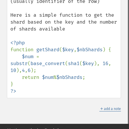
(usually identifier of the row)

Here is a simple function to get the 
shard based on the key and the number 
of shards available

function 
getShard
(
$key
,
$nbShards
) {

$num 
= 
substr
(
base_convert
(
sha1
(
$key
), 
16
, 
10
),
4
,
6
);

    return 
$num
%
$nbShards
;

?>
＋
add a note