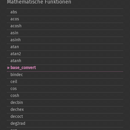
Mathematische Funktionen
abs
acos
acosh
asin
asinh
atan
atan2
atanh
base_​convert
bindec
ceil
cos
cosh
decbin
dechex
decoct
deg2rad