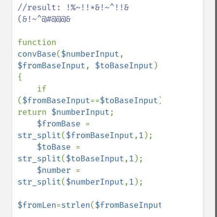
//result: !%~!!*&!~^!!&
(&!~^@#@@@&

function 
convBase
(
$numberInput
, 
$fromBaseInput
, 
$toBaseInput
)

{

    if 
(
$fromBaseInput
==
$toBaseInput
) 
return 
$numberInput
;

$fromBase 
= 
str_split
(
$fromBaseInput
,
1
);

$toBase 
= 
str_split
(
$toBaseInput
,
1
);

$number 
= 
str_split
(
$numberInput
,
1
);

$fromLen
=
strlen
(
$fromBaseInput
);
