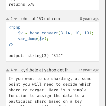
returns 678
ohcc at 163 dot com
2
8 years ago
¶
up
down
<?php

    $v 
= 
base_convert
(
3.14
, 
10
, 
10
);

var_dump
(
$v
output: string(3) "314"
cyrilbele at yahoo dot fr
4
17 years ago
¶
up
down
If you want to do sharding, at some 
point you will need to decide which 
shard to target. Here is a simple 
function to assign the data to a 
particular shard based on a key 