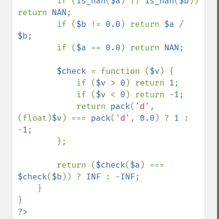
        if (
is_nan
(
$a
) || 
is_nan
(
$b
)) 
return 
NAN
;

        if (
$b 
!= 
0.0
) return 
$a 
/ 
$b
;

        if (
$a 
== 
0.0
) return 
NAN
;

$check 
= function (
$v
) {

            if (
$v 
> 
0
) return 
1
;

            if (
$v 
< 
0
) return -
1
;

            return 
pack
(
'd'
, 
(float)
$v
) === 
pack
(
'd'
, 
0.0
) ? 
1 
: 
-
1
;

        };

        return (
$check
(
$a
) === 
$check
(
$b
)) ? 
INF 
: -
INF
;

    }

?>