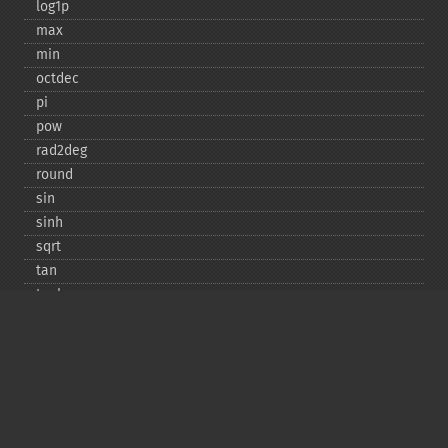
log1p
max
min
octdec
pi
pow
rad2deg
round
sin
sinh
sqrt
tan
tanh
Copyright © 2001-2026 The PHP Documentation