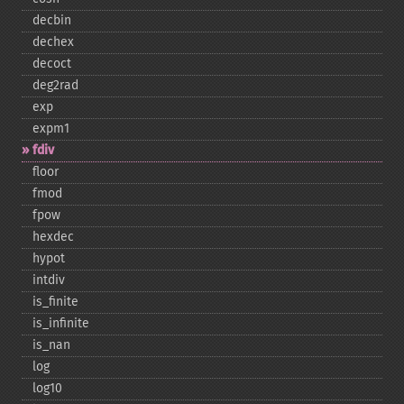
decbin
dechex
decoct
deg2rad
exp
expm1
fdiv
floor
fmod
fpow
hexdec
hypot
intdiv
is_​finite
is_​infinite
is_​nan
log
log10