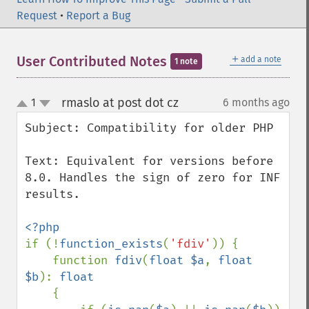
Request
•
Report a Bug
＋
User Contributed Notes
add a note
1 note
rmaslo at post dot cz
1
6 months ago
¶
up
down
Subject: Compatibility for older PHP

Text: Equivalent for versions before 
8.0. Handles the sign of zero for INF 
results.

if (!
function_exists
(
'fdiv'
)) {

    function 
fdiv
(
float $a
, 
float 
$b
): 
float

{
