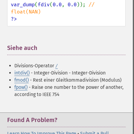
var_dump
(
fdiv
(
0.0
, 
0.0
)); 
// 
?>
Siehe auch
¶
Divisions-Operator
/
intdiv()
- Integer-Division
- Integer-Division
fmod()
- Rest einer Gleitkommadivision (Modulus)
fpow()
- Raise one number to the power of another,
according to IEEE 754
Found A Problem?
Learn How To Improve This Page
•
Submit a Pull