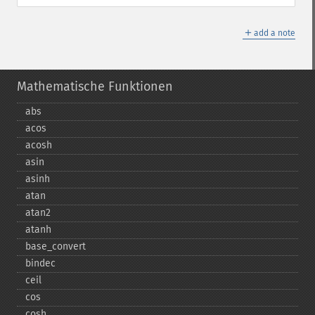
＋
add a note
Mathematische Funktionen
abs
acos
acosh
asin
asinh
atan
atan2
atanh
base_​convert
bindec
ceil
cos
cosh